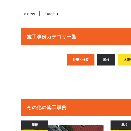
< new
back >
施工事例カテゴリ一覧
外壁・外装
屋根
太陽
その他の施工事例
屋根
屋根