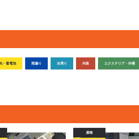
光・蓄電池
雨漏り
水周り
内装
エクステリア・外構
屋根