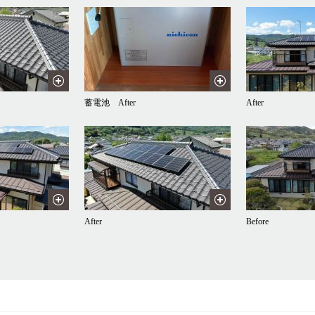
蓄電池 After
After
After
Before