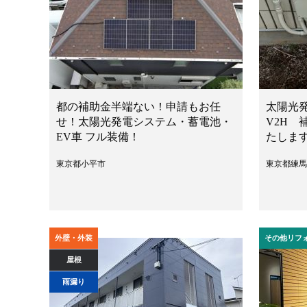
都の補助金半端ない！申請もお任
太陽光
せ！太陽光発電システム・蓄電池・
V2H
EV車 フル装備！
たしま
東京都小平市
東京都練馬
外壁・外装
その他リフ
屋根
雨漏り