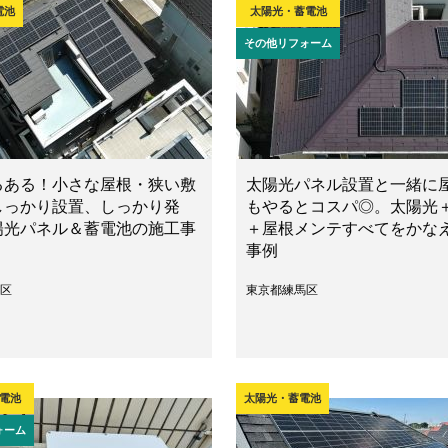
電池
太陽光・蓄電池
その他リフォーム
るある！小さな屋根・狭い敷
太陽光パネル設置と一緒に
しっかり設置、しっかり発
もやるとコスパ◎。太陽光
陽光パネル＆蓄電池の施工事
＋屋根メンテすべてをかな
事例
区
東京都練馬区
電池
太陽光・蓄電池
ォーム