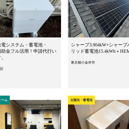
発電システム・蓄電池・
シャープ3.904kW+シャープ
 補助金フル活用！申請代行い
リッド蓄電池15.4kWh＋HE
す。
東京都小金井市
区
ォーム
太陽光・蓄電池