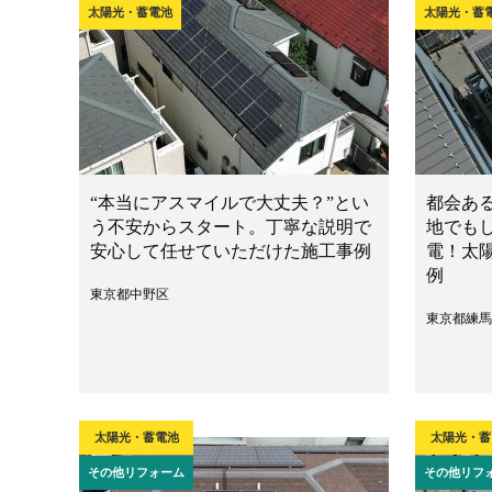
太陽光・蓄電池
太陽光・蓄
“本当にアスマイルで大丈夫？”とい
都会あ
う不安からスタート。丁寧な説明で
地でも
安心して任せていただけた施工事例
電！太
例
東京都中野区
東京都練馬
太陽光・蓄電池
太陽光・蓄
その他リフォーム
その他リフ