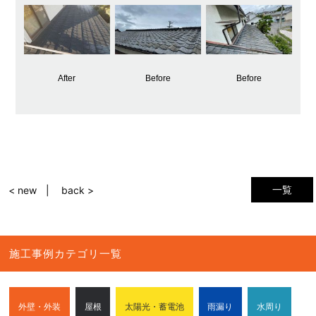
After
Before
Before
一覧
< new
back >
施工事例カテゴリ一覧
外壁・外装
屋根
太陽光・蓄電池
雨漏り
水周り