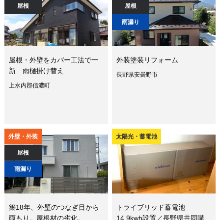
屋根
屋根
雨漏り
屋根・外壁をカバー工法で一
外装塗装リフォーム
新 雨樋掛け替え
長野県安曇野市
上水内郡信濃町
外壁・外装
太陽光・蓄電池
屋根
雨漏り
築18年、外壁のつなぎ目から
トライブリッド蓄電池
雨もり。屋根材の劣化。
14.9kwh設置／長野県共同購