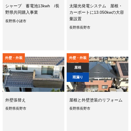
シャープ 蓄電池13kwh /長
太陽光発電システム 屋根・
野県共同購入事業
カーポートに13.050kwの大容
量設置
長野県小諸市
長野県長野市
外壁・外装
外壁・外装
屋根
雨漏り
外壁張替え
屋根と外壁塗装のリフォーム
長野県長野市
長野県長野市