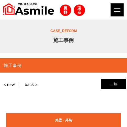
CASE_REFORM
施工事例
施工事例
一覧
< new
back >
外壁・外装