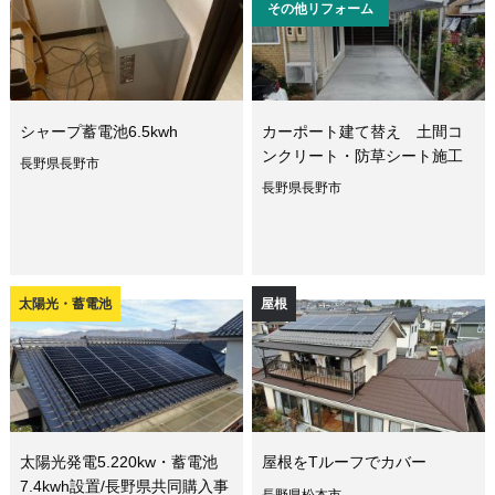
その他リフォーム
シャープ蓄電池6.5kwh
カーポート建て替え 土間コ
ンクリート・防草シート施工
長野県長野市
長野県長野市
太陽光・蓄電池
屋根
太陽光発電5.220kw・蓄電池
屋根をTルーフでカバー
7.4kwh設置/長野県共同購入事
長野県松本市