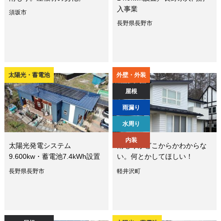
入事業
須坂市
長野県長野市
太陽光・蓄電池
外壁・外装
屋根
雨漏り
水周り
内装
太陽光発電システム
雨もりがどこからかわからな
9.600kw・蓄電池7.4kWh設置
い。何とかしてほしい！
長野県長野市
軽井沢町