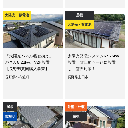
太陽光・蓄電池
屋根
太陽光・蓄電池
「太陽光パネル載せ換え」
太陽光発電システム6.525kw
パネル5.22kw、V2H設置
設置 雪止めも一緒に設置
【長野県共同購入事業】
し、雪害対策！
長野県小布施町
長野県上田市
屋根
外壁・外装
雨漏り
屋根