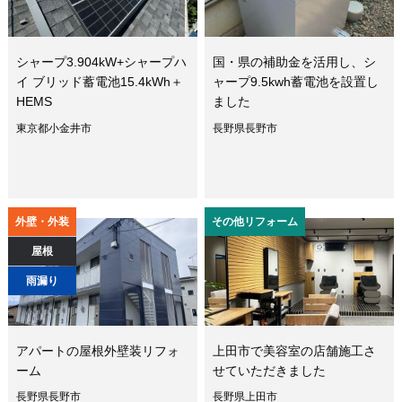
シャープ3.904kW+シャープハ
国・県の補助金を活用し、シ
イ ブリッド蓄電池15.4kWh＋
ャープ9.5kwh蓄電池を設置し
HEMS
ました
東京都小金井市
長野県長野市
外壁・外装
その他リフォーム
屋根
雨漏り
アパートの屋根外壁装リフォ
上田市で美容室の店舗施工さ
ーム
せていただきました
長野県長野市
長野県上田市