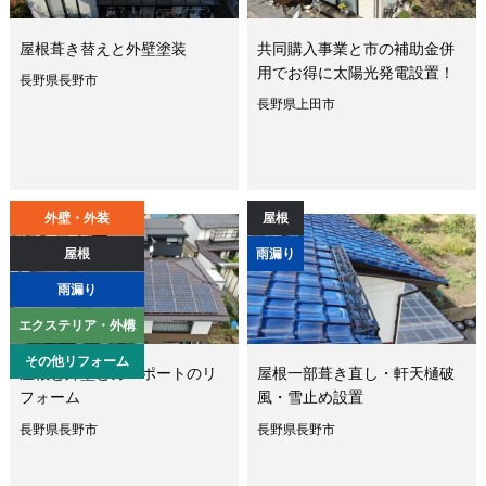
屋根葺き替えと外壁塗装
共同購入事業と市の補助金併
用でお得に太陽光発電設置！
長野県長野市
長野県上田市
外壁・外装
屋根
屋根
雨漏り
雨漏り
エクステリア・外構
その他リフォーム
屋根と外壁とカーポートのリ
屋根一部葺き直し・軒天樋破
フォーム
風・雪止め設置
長野県長野市
長野県長野市