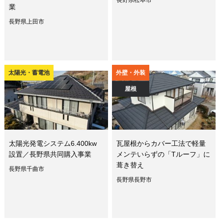
業
長野県上田市
太陽光・蓄電池
外壁・外装
屋根
太陽光発電システム6.400kw
瓦屋根からカバー工法で軽量
設置／長野県共同購入事業
メンテいらずの「Tルーフ」に
葺き替え
長野県千曲市
長野県長野市