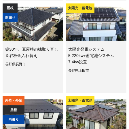
屋根
太陽光・蓄電池
雨漏り
築30年。瓦屋根の棟取り直し
太陽光発電システム
＆谷板金入れ替え
5.220kw+蓄電池システム
7.4kw設置
長野県長野市
長野県上田市
外壁・外装
太陽光・蓄電池
屋根
雨漏り