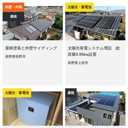
外壁・外装
太陽光・蓄電池
屋根
屋根塗装と外壁サイディング
太陽光発電システム増設 総
容量8.86kw設置
長野県長野市
長野県上田市
太陽光・蓄電池
屋根