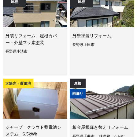
屋根
屋根
外装リフォーム 屋根カバ
外壁塗装リフォーム
ー・外壁フッ素塗装
長野県上田市
長野県小諸市
太陽光・蓄電池
屋根
雨漏り
シャープ クラウド蓄電池シ
板金屋根葺き替えリフォーム
ステム 6.5kWh
長野県千曲市 味噌蔵 たかむ