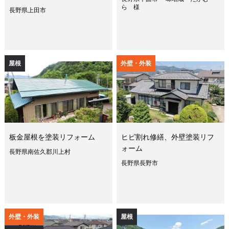
ら 様
長野県上田市
屋根
外壁・外装
板金屋根を塗装リフォーム
ヒビ割れ修繕、外壁塗装リフ
ォーム
長野県南佐久郡川上村
長野県長野市
外壁・外装
屋根