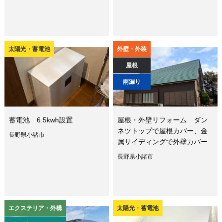
太陽光・蓄電池
外壁・外装
屋根
雨漏り
蓄電池 6.5kwh設置
屋根・外壁リフォーム ダン
ネツトップで屋根カバー、金
長野県小諸市
属サイディングで外壁カバー
長野県小諸市
エクステリア・外構
太陽光・蓄電池