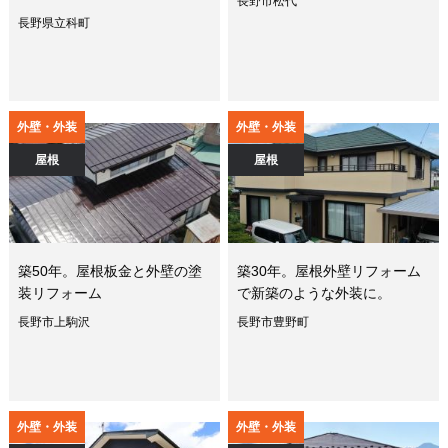
長野市松代
長野県立科町
外壁・外装
外壁・外装
屋根
屋根
築50年。屋根板金と外壁の塗
築30年。屋根外壁リフォーム
装リフォーム
で新築のような外装に。
長野市上駒沢
長野市豊野町
外壁・外装
外壁・外装