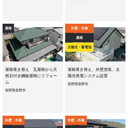
屋根
外壁・外装
屋根
太陽光・蓄電池
屋根葺き替え 瓦屋根から天
屋根葺き替え、外壁塗装、太
然石付き鋼板屋根にリフォー
陽光発電システム設置
ム
長野県長野市
長野県長野市
外壁・外装
外壁・外装