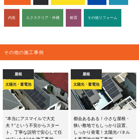
内装
エクステリア・外構
耐震
その他リフォーム
その他の施工事例
屋根
屋根
太陽光・蓄電池
太陽光・蓄電池
“本当にアスマイルで大丈
都会あるある！小さな屋根・
夫？”という不安からスター
狭い敷地でもしっかり設置、
ト。丁寧な説明で安心して任
しっかり発電！太陽光パネル