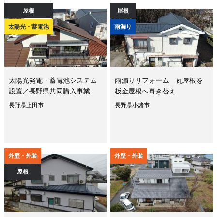
屋根
屋根
太陽光・蓄電池
雨漏り
太陽光発電・蓄電池システム
雨漏りリフォーム 瓦屋根を
設置／長野県共同購入事業
板金屋根へ葺き替え
長野県上田市
長野県小諸市
外壁・外装
外壁・外装
屋根