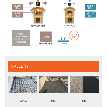
GALLERY
Before
After
After