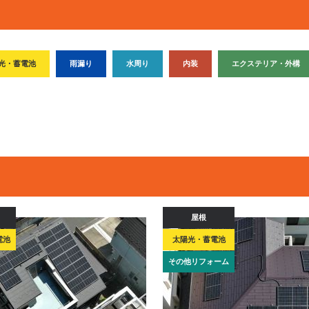
光・蓄電池
雨漏り
水周り
内装
エクステリア・外構
屋根
電池
太陽光・蓄電池
その他リフォーム