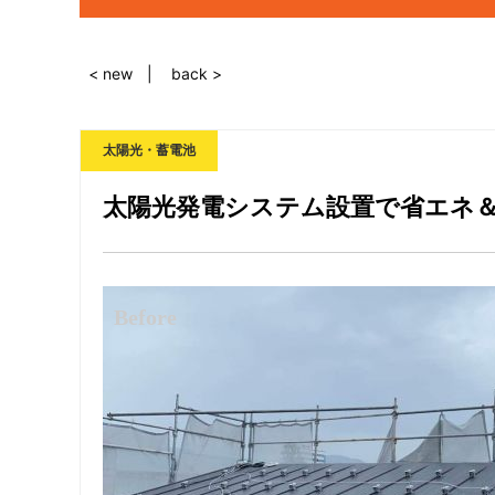
< new
back >
太陽光・蓄電池
太陽光発電システム設置で省エネ