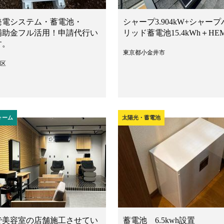
発電システム・蓄電池・
シャープ3.904kW+シャープ
 補助金フル活用！申請代行い
リッド蓄電池15.4kWh＋HE
す。
東京都小金井市
区
ォーム
太陽光・蓄電池
で美容室の店舗施工させてい
蓄電池 6.5kwh設置