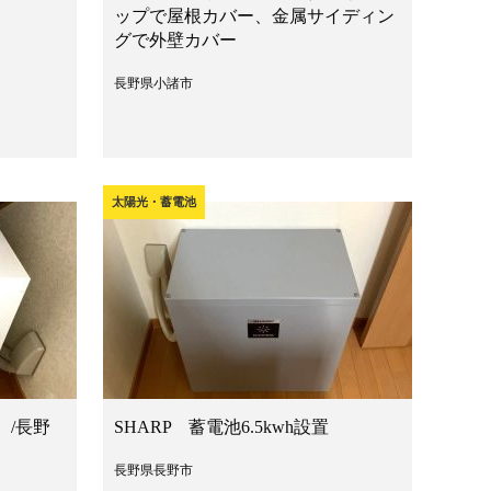
ップで屋根カバー、金属サイディン
グで外壁カバー
長野県小諸市
太陽光・蓄電池
 /長野
SHARP 蓄電池6.5kwh設置
長野県長野市