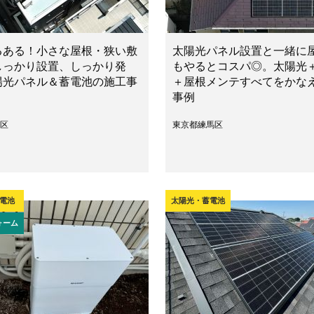
るある！小さな屋根・狭い敷
太陽光パネル設置と一緒に
しっかり設置、しっかり発
もやるとコスパ◎。太陽光
陽光パネル＆蓄電池の施工事
＋屋根メンテすべてをかな
事例
区
東京都練馬区
電池
太陽光・蓄電池
ォーム