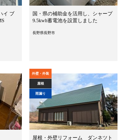
ハイ ブ
国・県の補助金を活用し、シャープ
MS
9.5kwh蓄電池を設置しました
長野県長野市
外壁・外装
屋根
雨漏り
屋根・外壁リフォーム ダンネツト