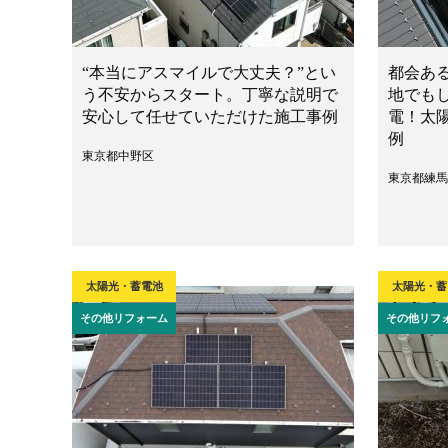
“本当にアスマイルで大丈夫？”とい
都会あ
う不安からスタート。丁寧な説明で
地でも
安心して任せていただけた施工事例
電！太
例
東京都中野区
東京都練馬
太陽光・蓄電池
太陽光・蓄
その他リフォーム
その他リフ