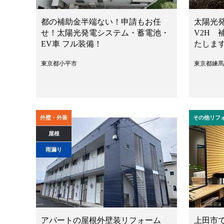
都の補助金半端ない！申請もお任
太陽光
せ！太陽光発電システム・蓄電池・
V2H
EV車 フル装備！
たしま
東京都小平市
東京都練馬
外壁・外装
その他リフ
屋根
雨漏り
アパートの屋根外壁装リフォーム
上田市