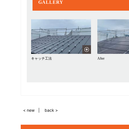
GALLERY
キャッチ工法
After
< new
back >