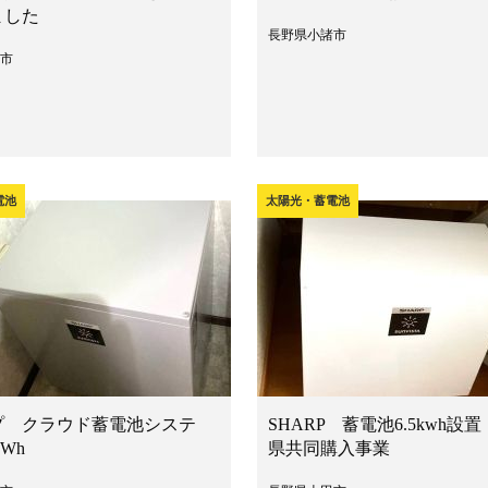
ました
長野県小諸市
市
電池
太陽光・蓄電池
プ クラウド蓄電池システ
SHARP 蓄電池6.5kwh設置
kWh
県共同購入事業