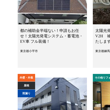
都の補助金半端ない！申請もお任
太陽光
せ！太陽光発電システム・蓄電池・
V2H
EV車 フル装備！
たしま
東京都小平市
東京都練馬
外壁・外装
その他リフ
屋根
雨漏り