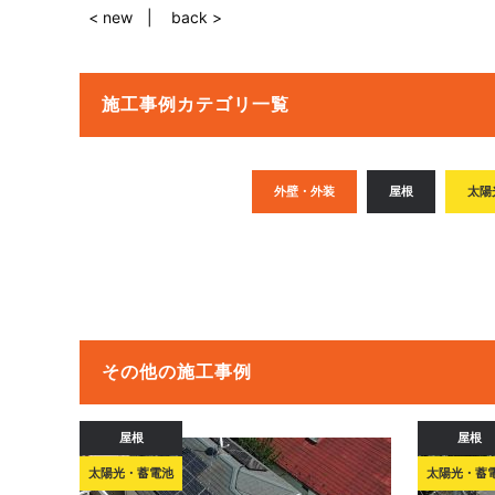
< new
back >
施工事例カテゴリ一覧
外壁・外装
屋根
太陽
その他の施工事例
屋根
屋根
太陽光・蓄電池
太陽光・蓄