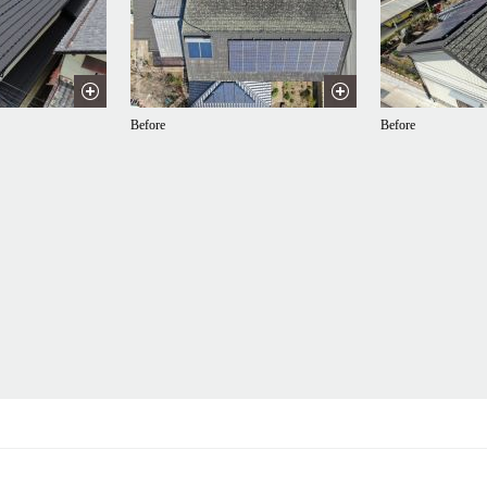
Before
Before