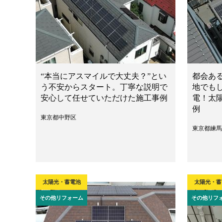
“本当にアスマイルで大丈夫？”とい
都会あ
う不安からスタート。丁寧な説明で
地でも
安心して任せていただけた施工事例
電！太
例
東京都中野区
東京都練馬
太陽光・蓄電池
太陽光・蓄
その他リフォーム
その他リフ