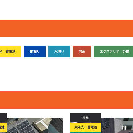
光・蓄電池
雨漏り
水周り
内装
エクステリア・外構
屋根
電池
太陽光・蓄電池