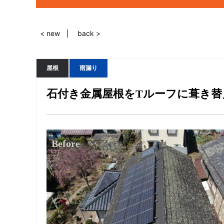
< new
back >
屋根
雨漏り
石付き金属屋根をTルーフに葺き