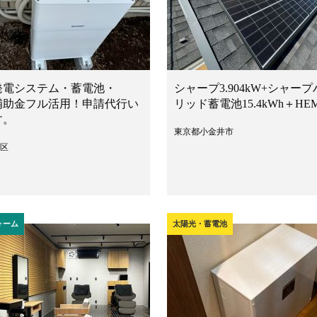
発電システム・蓄電池・
シャープ3.904kW+シャープ
 補助金フル活用！申請代行い
リッド蓄電池15.4kWh＋HE
す。
東京都小金井市
区
ォーム
太陽光・蓄電池