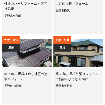
外壁カバーリフォーム・床下
土瓦の屋根リフォーム
換気扇
長野市松代
長野県立科町
外壁・外装
外壁・外装
屋根
屋根
築50年。屋根板金と外壁の塗
築30年。屋根外壁リフォーム
装リフォーム
で新築のような外装に。
長野市上駒沢
長野市豊野町