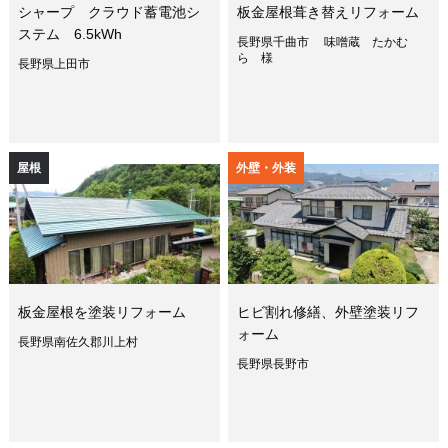
シャープ クラウド蓄電池シ
板金屋根葺き替えリフォーム
ステム 6.5kWh
長野県千曲市 味噌蔵 たかむ
ら 様
長野県上田市
屋根
外壁・外装
板金屋根を塗装リフォーム
ヒビ割れ修繕、外壁塗装リフ
ォーム
長野県南佐久郡川上村
長野県長野市