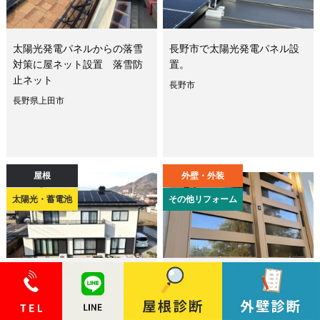
太陽光発電パネルからの落雪
長野市で太陽光発電パネル設
対策に屋ネット設置 落雪防
置。
止ネット
長野市
長野県上田市
屋根
外壁・外装
太陽光・蓄電池
その他リフォーム
太陽光発電システム設置 自
玄関や廊下、寒くてなんとか
給自足でエコな暮らしを
したい！
長野県千曲市
上田市