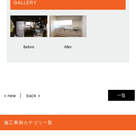
GALLERY
Before
After
一覧
< new
back >
施工事例カテゴリ一覧