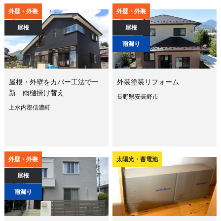
外壁・外装
外壁・外装
屋根
屋根
雨漏り
屋根・外壁をカバー工法で一
外装塗装リフォーム
新 雨樋掛け替え
長野県安曇野市
上水内郡信濃町
外壁・外装
太陽光・蓄電池
屋根
雨漏り