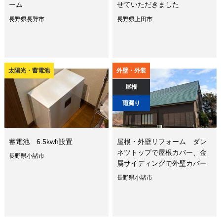
ーム
せていただきました
長野県長野市
長野県上田市
太陽光・蓄電池
外壁・外装
屋根
雨漏り
蓄電池 6.5kwh設置
屋根・外壁リフォーム ダン
ネツトップで屋根カバー、金
長野県小諸市
属サイディングで外壁カバー
長野県小諸市