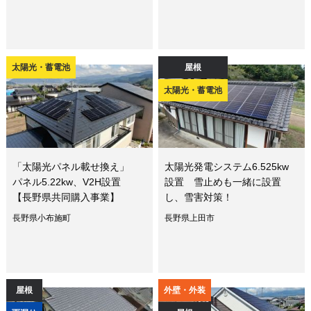
太陽光・蓄電池
屋根
太陽光・蓄電池
「太陽光パネル載せ換え」
太陽光発電システム6.525kw
パネル5.22kw、V2H設置
設置 雪止めも一緒に設置
【長野県共同購入事業】
し、雪害対策！
長野県小布施町
長野県上田市
屋根
外壁・外装