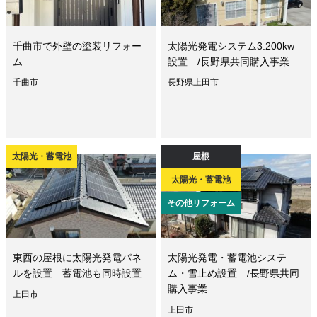
千曲市で外壁の塗装リフォー
太陽光発電システム3.200kw
ム
設置 /長野県共同購入事業
千曲市
長野県上田市
太陽光・蓄電池
屋根
太陽光・蓄電池
その他リフォーム
東西の屋根に太陽光発電パネ
太陽光発電・蓄電池システ
ルを設置 蓄電池も同時設置
ム・雪止め設置 /長野県共同
購入事業
上田市
上田市