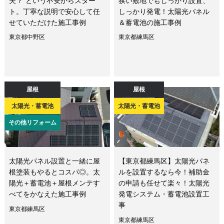
夫？”という不安からスター
狭い敷地でもしっかり設置、
ト。丁寧な説明で安心して任
しっかり発電！太陽光パネル
せていただけた施工事例
＆蓄電池の施工事例
東京都中野区
東京都練馬区
屋根
屋根
太陽光・蓄電池
太陽光・蓄電池
その他リフォーム
太陽光パネル設置と一緒に屋
【東京都練馬区】太陽光パネ
根塗装もやるとコスパ◎。太
ルを設置するなら今！補助金
陽光＋蓄電池＋屋根メンテす
の申請も任せて楽々！太陽光
べてをかなえた施工事例
発電システム・蓄電池設置工
事
東京都練馬区
東京都練馬区