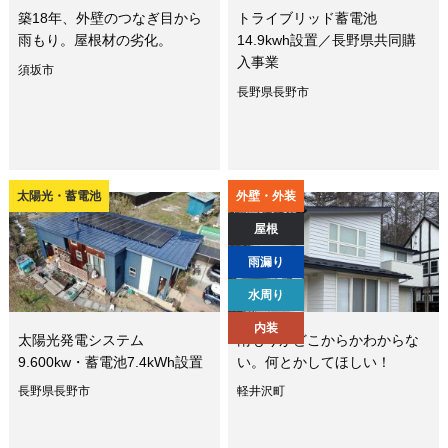
築18年、外壁のつなぎ目から
トライブリッド蓄電池
雨もり。屋根材の劣化。
14.9kwh設置／長野県共同購
入事業
須坂市
長野県長野市
太陽光・蓄電池
外壁・外装
屋根
雨漏り
水周り
内装
太陽光発電システム
雨もりがどこからかわからな
9.600kw・蓄電池7.4kWh設置
い。何とかしてほしい！
長野県長野市
軽井沢町