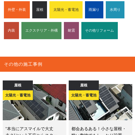
外壁・外装
屋根
太陽光・蓄電池
雨漏り
水周り
内装
エクステリア・外構
耐震
その他リフォーム
その他の施工事例
屋根
屋根
太陽光・蓄電池
太陽光・蓄電池
“本当にアスマイルで大丈
都会あるある！小さな屋根・