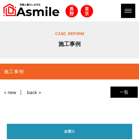
CASE_REFORM
施工事例
施工事例
一覧
< new
back >
水周り