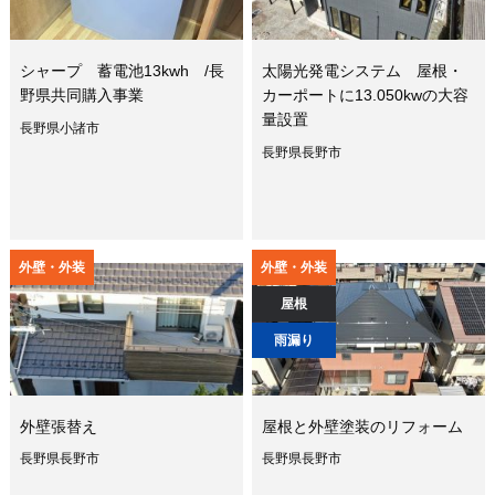
シャープ 蓄電池13kwh /長
太陽光発電システム 屋根・
野県共同購入事業
カーポートに13.050kwの大容
量設置
長野県小諸市
長野県長野市
外壁・外装
外壁・外装
屋根
雨漏り
外壁張替え
屋根と外壁塗装のリフォーム
長野県長野市
長野県長野市