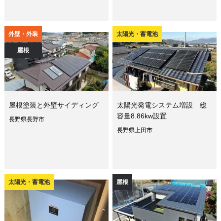
外壁・外装
太陽光・蓄電池
屋根
屋根塗装と外壁サイディング
太陽光発電システム増設 総
容量8.86kw設置
長野県長野市
長野県上田市
太陽光・蓄電池
屋根