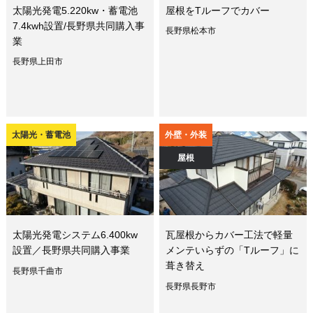
太陽光発電5.220kw・蓄電池
屋根をTルーフでカバー
7.4kwh設置/長野県共同購入事
長野県松本市
業
長野県上田市
太陽光・蓄電池
外壁・外装
屋根
太陽光発電システム6.400kw
瓦屋根からカバー工法で軽量
設置／長野県共同購入事業
メンテいらずの「Tルーフ」に
葺き替え
長野県千曲市
長野県長野市