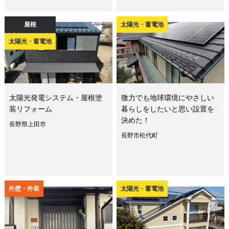
屋根
太陽光・蓄電池
太陽光・蓄電池
太陽光発電システム・屋根塗
微力でも地球環境にやさしい
装リフォーム
暮らしをしたいと思い設置を
決めた！
長野県上田市
長野市松代町
外壁・外装
太陽光・蓄電池