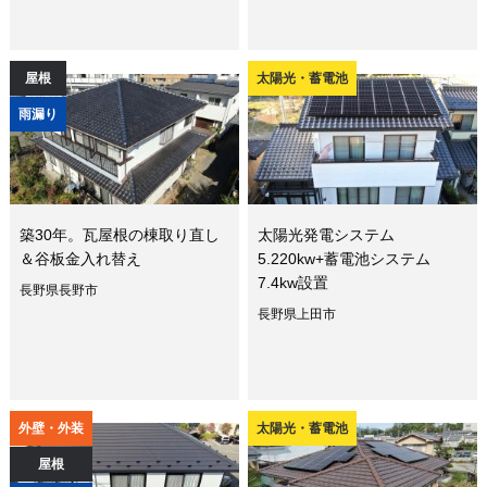
屋根
太陽光・蓄電池
雨漏り
築30年。瓦屋根の棟取り直し
太陽光発電システム
＆谷板金入れ替え
5.220kw+蓄電池システム
7.4kw設置
長野県長野市
長野県上田市
外壁・外装
太陽光・蓄電池
屋根