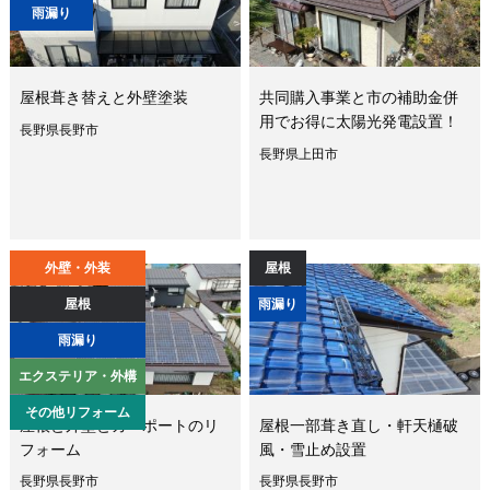
雨漏り
屋根葺き替えと外壁塗装
共同購入事業と市の補助金併
用でお得に太陽光発電設置！
長野県長野市
長野県上田市
外壁・外装
屋根
屋根
雨漏り
雨漏り
エクステリア・外構
その他リフォーム
屋根と外壁とカーポートのリ
屋根一部葺き直し・軒天樋破
フォーム
風・雪止め設置
長野県長野市
長野県長野市