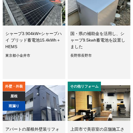
シャープ3.904kW+シャープハ
国・県の補助金を活用し、シ
イ ブリッド蓄電池15.4kWh＋
ャープ9.5kwh蓄電池を設置し
HEMS
ました
東京都小金井市
長野県長野市
外壁・外装
その他リフォーム
屋根
雨漏り
アパートの屋根外壁装リフォ
上田市で美容室の店舗施工さ