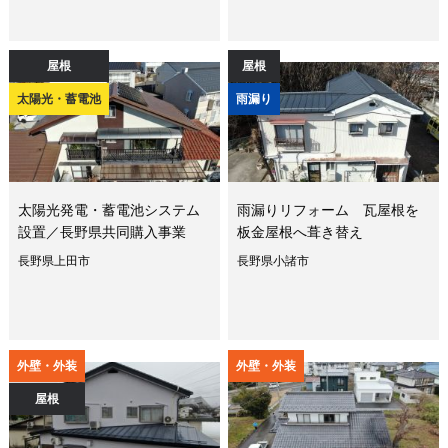
屋根
屋根
太陽光・蓄電池
雨漏り
太陽光発電・蓄電池システム
雨漏りリフォーム 瓦屋根を
設置／長野県共同購入事業
板金屋根へ葺き替え
長野県上田市
長野県小諸市
外壁・外装
外壁・外装
屋根