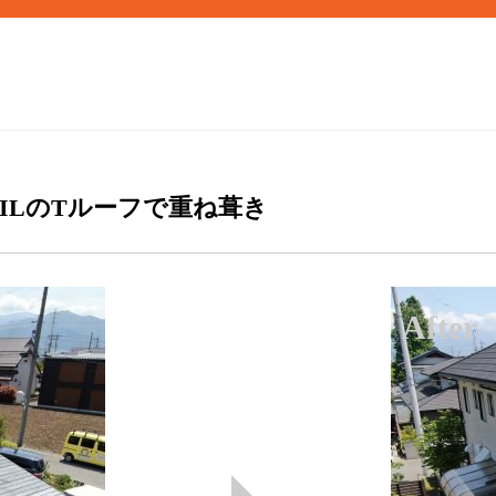
ILのTルーフで重ね葺き