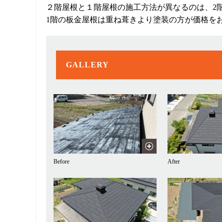
２階屋根と１階屋根の施工方法が異なるのは、2
1階の板金屋根は重ね葺きより塗装の方が価格を
GALLERY
Before
After