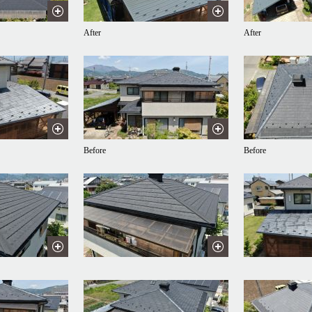
After
After
Before
Before