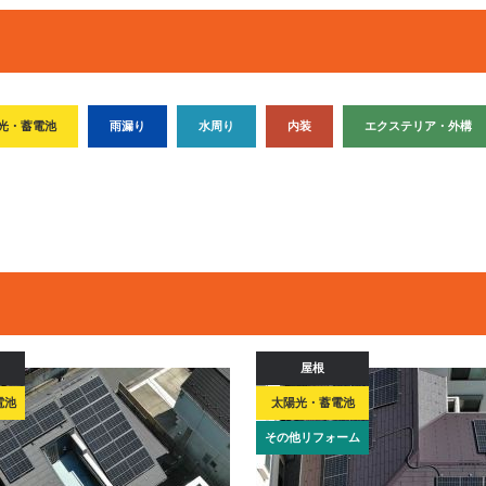
光・蓄電池
雨漏り
水周り
内装
エクステリア・外構
屋根
電池
太陽光・蓄電池
その他リフォーム