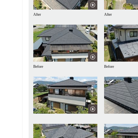
After
After
Before
Before