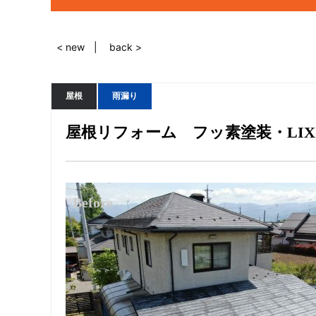
< new
back >
屋根
雨漏り
屋根リフォーム フッ素塗装・LIX