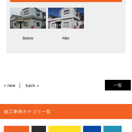
Before
After
一覧
< new
back >
施工事例カテゴリ一覧