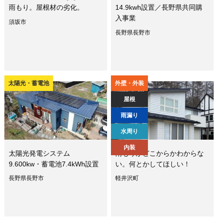
雨もり。屋根材の劣化。
14.9kwh設置／長野県共同購
入事業
須坂市
長野県長野市
太陽光・蓄電池
外壁・外装
屋根
雨漏り
水周り
内装
太陽光発電システム
雨もりがどこからかわからな
9.600kw・蓄電池7.4kWh設置
い。何とかしてほしい！
長野県長野市
軽井沢町