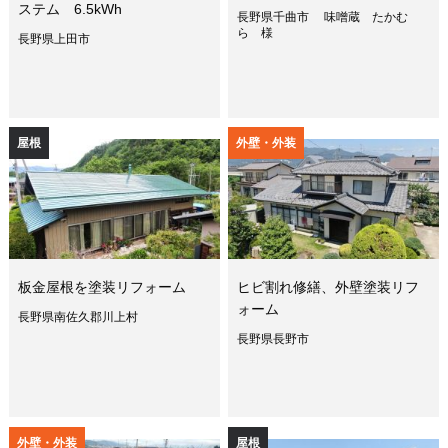
ステム 6.5kWh
長野県千曲市 味噌蔵 たかむ
ら 様
長野県上田市
屋根
外壁・外装
板金屋根を塗装リフォーム
ヒビ割れ修繕、外壁塗装リフ
ォーム
長野県南佐久郡川上村
長野県長野市
外壁・外装
屋根