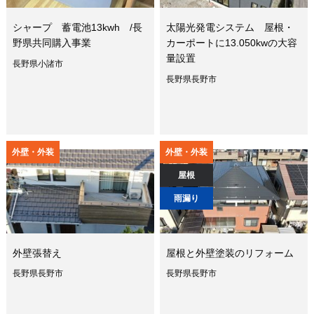
シャープ 蓄電池13kwh /長
太陽光発電システム 屋根・
野県共同購入事業
カーポートに13.050kwの大容
量設置
長野県小諸市
長野県長野市
外壁・外装
外壁・外装
屋根
雨漏り
外壁張替え
屋根と外壁塗装のリフォーム
長野県長野市
長野県長野市