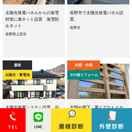
太陽光発電パネルからの落雪
長野市で太陽光発電パネル設
対策に屋ネット設置 落雪防
置。
止ネット
長野市
長野県上田市
屋根
外壁・外装
太陽光・蓄電池
その他リフォーム
太陽光発電システム設置 自
玄関や廊下、寒くてなんとか
給自足でエコな暮らしを
したい！
長野県千曲市
上田市