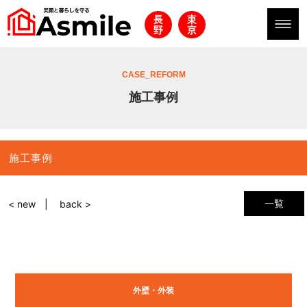
CASE_REFORM
施工事例
施工事例
一覧
< new
back >
外壁・外装