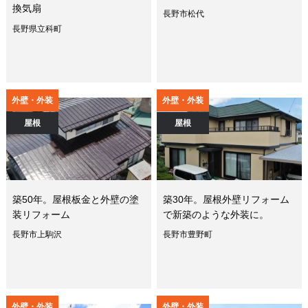
換気扇
長野市松代
長野県立科町
外壁・外装
外壁・外装
屋根
屋根
築50年。屋根板金と外壁の塗
築30年。屋根外壁リフォーム
装リフォーム
で新築のような外装に。
長野市上駒沢
長野市豊野町
外壁・外装
外壁・外装