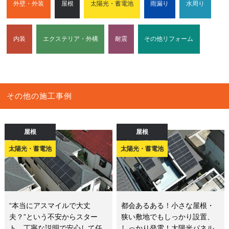
外壁・外装
屋根
太陽光・蓄電池
雨漏り
水周り
内装
エクステリア・外構
耐震
その他リフォーム
その他の施工事例
屋根
屋根
太陽光・蓄電池
太陽光・蓄電池
“本当にアスマイルで大丈
都会あるある！小さな屋根・
夫？”という不安からスター
狭い敷地でもしっかり設置、
ト。丁寧な説明で安心して任
しっかり発電！太陽光パネル