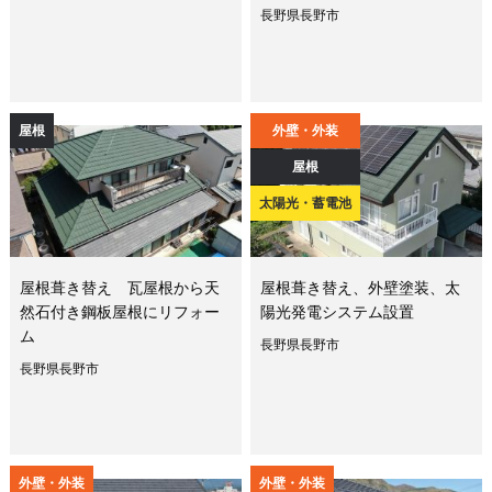
長野県長野市
屋根
外壁・外装
屋根
太陽光・蓄電池
屋根葺き替え 瓦屋根から天
屋根葺き替え、外壁塗装、太
然石付き鋼板屋根にリフォー
陽光発電システム設置
ム
長野県長野市
長野県長野市
外壁・外装
外壁・外装