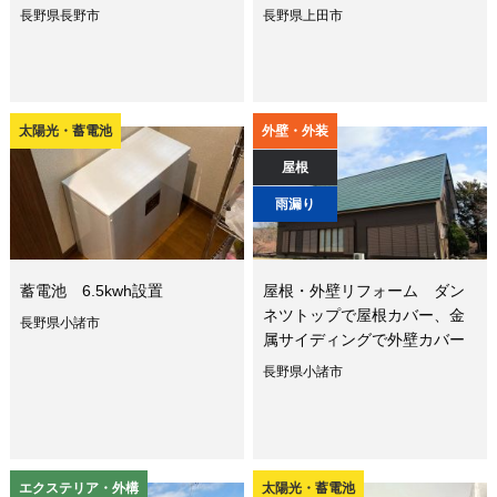
長野県長野市
長野県上田市
太陽光・蓄電池
外壁・外装
屋根
雨漏り
蓄電池 6.5kwh設置
屋根・外壁リフォーム ダン
ネツトップで屋根カバー、金
長野県小諸市
属サイディングで外壁カバー
長野県小諸市
エクステリア・外構
太陽光・蓄電池