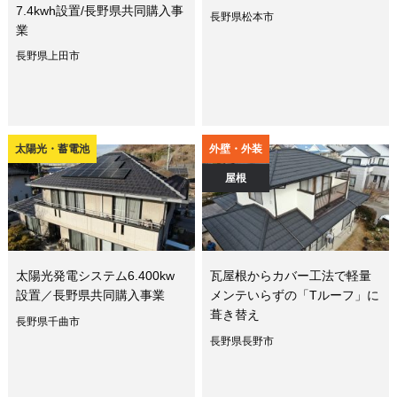
7.4kwh設置/長野県共同購入事
長野県松本市
業
長野県上田市
太陽光・蓄電池
外壁・外装
屋根
太陽光発電システム6.400kw
瓦屋根からカバー工法で軽量
設置／長野県共同購入事業
メンテいらずの「Tルーフ」に
葺き替え
長野県千曲市
長野県長野市