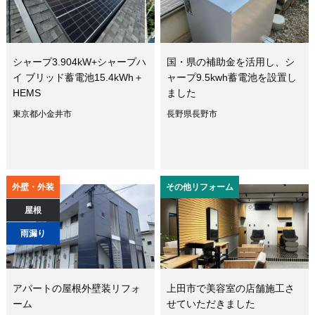
シャープ3.904kW+シャープハ
国・県の補助金を活用し、シ
イ ブリッド蓄電池15.4kWh＋
ャープ9.5kwh蓄電池を設置し
HEMS
ました
東京都小金井市
長野県長野市
外壁・外装
その他リフォーム
屋根
雨漏り
アパートの屋根外壁装リフォ
上田市で美容室の店舗施工さ
ーム
せていただきました