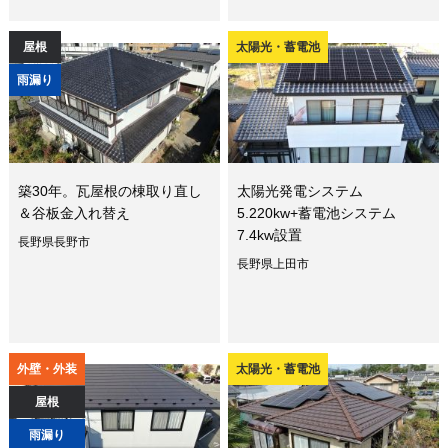
屋根
太陽光・蓄電池
雨漏り
築30年。瓦屋根の棟取り直し
太陽光発電システム
＆谷板金入れ替え
5.220kw+蓄電池システム
7.4kw設置
長野県長野市
長野県上田市
外壁・外装
太陽光・蓄電池
屋根
雨漏り