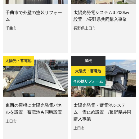
千曲市で外壁の塗装リフォー
太陽光発電システム3.200kw
ム
設置 /長野県共同購入事業
千曲市
長野県上田市
太陽光・蓄電池
屋根
太陽光・蓄電池
その他リフォーム
東西の屋根に太陽光発電パネ
太陽光発電・蓄電池システ
ルを設置 蓄電池も同時設置
ム・雪止め設置 /長野県共同
購入事業
上田市
上田市