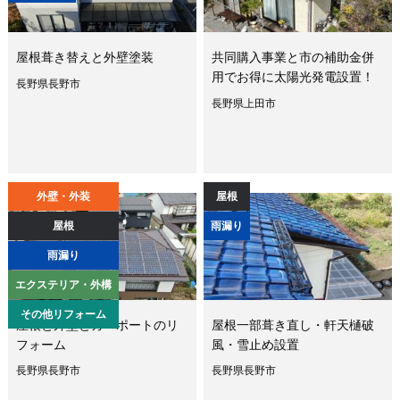
屋根葺き替えと外壁塗装
共同購入事業と市の補助金併
用でお得に太陽光発電設置！
長野県長野市
長野県上田市
外壁・外装
屋根
屋根
雨漏り
雨漏り
エクステリア・外構
その他リフォーム
屋根と外壁とカーポートのリ
屋根一部葺き直し・軒天樋破
フォーム
風・雪止め設置
長野県長野市
長野県長野市