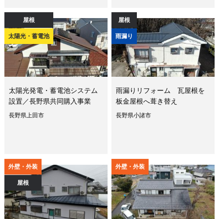
屋根
屋根
太陽光・蓄電池
雨漏り
太陽光発電・蓄電池システム
雨漏りリフォーム 瓦屋根を
設置／長野県共同購入事業
板金屋根へ葺き替え
長野県上田市
長野県小諸市
外壁・外装
外壁・外装
屋根