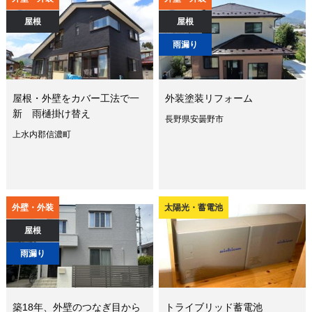
屋根
屋根
雨漏り
屋根・外壁をカバー工法で一
外装塗装リフォーム
新 雨樋掛け替え
長野県安曇野市
上水内郡信濃町
外壁・外装
太陽光・蓄電池
屋根
雨漏り
築18年、外壁のつなぎ目から
トライブリッド蓄電池