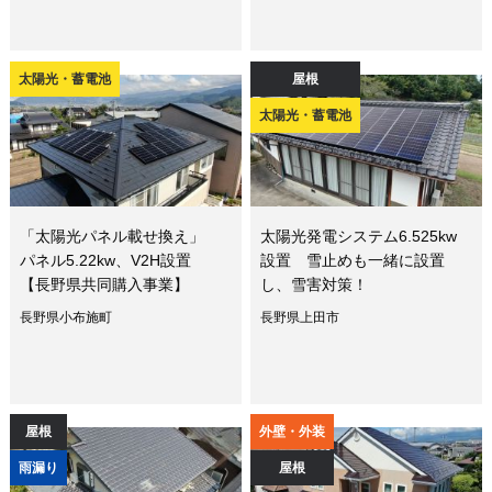
太陽光・蓄電池
屋根
太陽光・蓄電池
「太陽光パネル載せ換え」
太陽光発電システム6.525kw
パネル5.22kw、V2H設置
設置 雪止めも一緒に設置
【長野県共同購入事業】
し、雪害対策！
長野県小布施町
長野県上田市
屋根
外壁・外装
雨漏り
屋根