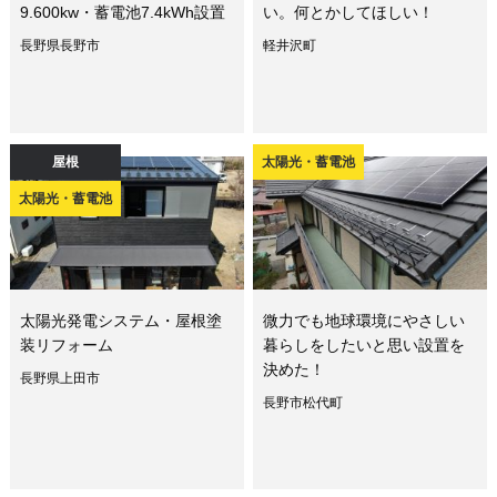
9.600kw・蓄電池7.4kWh設置
い。何とかしてほしい！
長野県長野市
軽井沢町
屋根
太陽光・蓄電池
太陽光・蓄電池
太陽光発電システム・屋根塗
微力でも地球環境にやさしい
装リフォーム
暮らしをしたいと思い設置を
決めた！
長野県上田市
長野市松代町