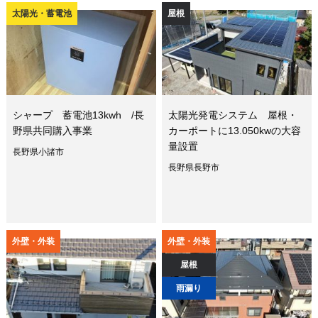
太陽光・蓄電池
屋根
シャープ 蓄電池13kwh /長
太陽光発電システム 屋根・
野県共同購入事業
カーポートに13.050kwの大容
量設置
長野県小諸市
長野県長野市
外壁・外装
外壁・外装
屋根
雨漏り