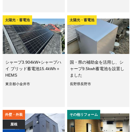
太陽光・蓄電池
太陽光・蓄電池
シャープ3.904kW+シャープハ
国・県の補助金を活用し、シ
イ ブリッド蓄電池15.4kWh＋
ャープ9.5kwh蓄電池を設置し
HEMS
ました
東京都小金井市
長野県長野市
外壁・外装
その他リフォーム
屋根