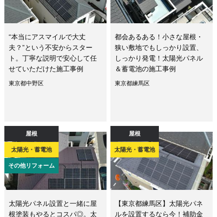
“本当にアスマイルで大丈
都会あるある！小さな屋根・
夫？”という不安からスター
狭い敷地でもしっかり設置、
ト。丁寧な説明で安心して任
しっかり発電！太陽光パネル
せていただけた施工事例
＆蓄電池の施工事例
東京都中野区
東京都練馬区
屋根
屋根
太陽光・蓄電池
太陽光・蓄電池
その他リフォーム
太陽光パネル設置と一緒に屋
【東京都練馬区】太陽光パネ
根塗装もやるとコスパ◎。太
ルを設置するなら今！補助金