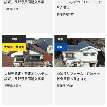
設置／長野県共同購入事業
メンテいらずの「Tルーフ」に
葺き替え
長野県千曲市
長野県長野市
屋根
屋根
太陽光・蓄電池
雨漏り
太陽光発電・蓄電池システム
雨漏りリフォーム 瓦屋根を
設置／長野県共同購入事業
板金屋根へ葺き替え
長野県上田市
長野県小諸市