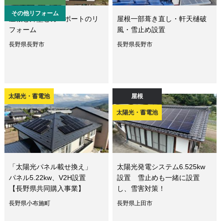
その他リフォーム
屋根と外壁とカーポートのリ
屋根一部葺き直し・軒天樋破
フォーム
風・雪止め設置
長野県長野市
長野県長野市
太陽光・蓄電池
屋根
太陽光・蓄電池
「太陽光パネル載せ換え」
太陽光発電システム6.525kw
パネル5.22kw、V2H設置
設置 雪止めも一緒に設置
【長野県共同購入事業】
し、雪害対策！
長野県小布施町
長野県上田市