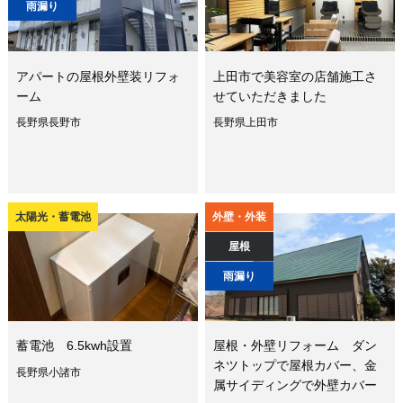
雨漏り
アパートの屋根外壁装リフォ
上田市で美容室の店舗施工さ
ーム
せていただきました
長野県長野市
長野県上田市
太陽光・蓄電池
外壁・外装
屋根
雨漏り
蓄電池 6.5kwh設置
屋根・外壁リフォーム ダン
ネツトップで屋根カバー、金
長野県小諸市
属サイディングで外壁カバー