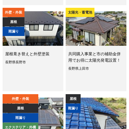
外壁・外装
太陽光・蓄電池
屋根
雨漏り
屋根葺き替えと外壁塗装
共同購入事業と市の補助金併
用でお得に太陽光発電設置！
長野県長野市
長野県上田市
外壁・外装
屋根
屋根
雨漏り
雨漏り
エクステリア・外構