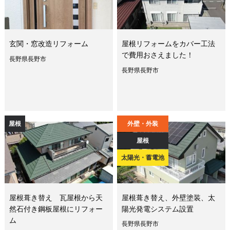
玄関・窓改造リフォーム
屋根リフォームをカバー工法
で費用おさえました！
長野県長野市
長野県長野市
屋根
外壁・外装
屋根
太陽光・蓄電池
屋根葺き替え 瓦屋根から天
屋根葺き替え、外壁塗装、太
然石付き鋼板屋根にリフォー
陽光発電システム設置
ム
長野県長野市