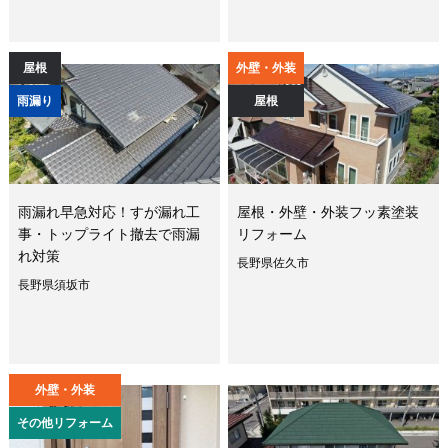
屋根
外壁・外装
雨漏り
屋根
雨漏れ早急対応！すが漏れ工
屋根・外壁・外装フッ素塗装
事・トップライト撤去で雨漏
リフォーム
れ対策
長野県佐久市
長野県須坂市
外壁・外装
その他リフォーム