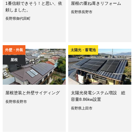
1番信頼できそう！と思い、依
屋根の重ね葺きリフォーム
頼しました。
長野県長野市
長野県御代田町
外壁・外装
太陽光・蓄電池
屋根
屋根塗装と外壁サイディング
太陽光発電システム増設 総
容量8.86kw設置
長野県長野市
長野県上田市