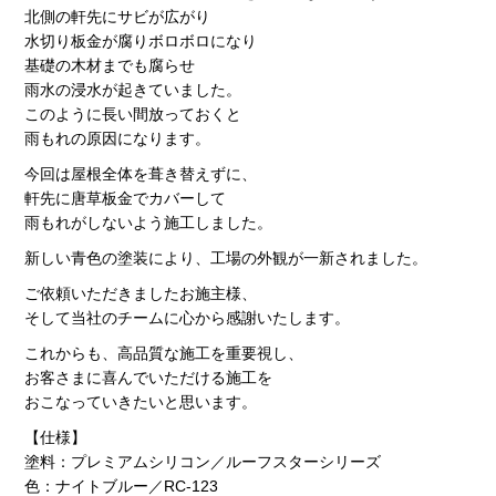
北側の軒先にサビが広がり
水切り板金が腐りボロボロになり
基礎の木材までも腐らせ
雨水の浸水が起きていました。
このように長い間放っておくと
雨もれの原因になります。
今回は屋根全体を葺き替えずに、
軒先に唐草板金でカバーして
雨もれがしないよう施工しました。
新しい青色の塗装により、工場の外観が一新されました。
ご依頼いただきましたお施主様、
そして当社のチームに心から感謝いたします。
これからも、高品質な施工を重要視し、
お客さまに喜んでいただける施工を
おこなっていきたいと思います。
【仕様】
塗料：プレミアムシリコン／ルーフスターシリーズ
色：ナイトブルー／RC-123