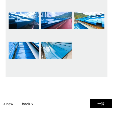
一覧
< new
back >