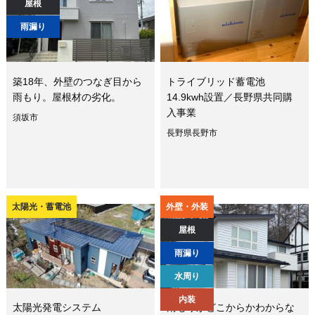
屋根
雨漏り
築18年、外壁のつなぎ目から
トライブリッド蓄電池
雨もり。屋根材の劣化。
14.9kwh設置／長野県共同購
入事業
須坂市
長野県長野市
太陽光・蓄電池
外壁・外装
屋根
雨漏り
水周り
内装
太陽光発電システム
雨もりがどこからかわからな