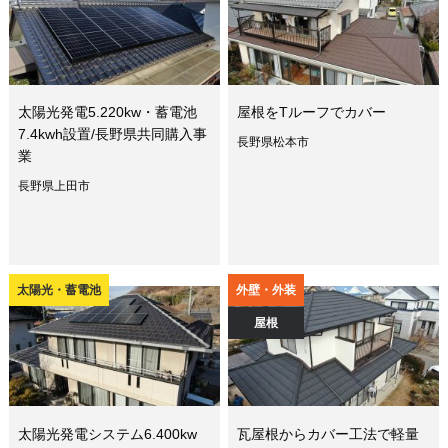
太陽光発電5.220kw・蓄電池
屋根をTルーフでカバー
7.4kwh設置/長野県共同購入事
長野県松本市
業
長野県上田市
太陽光・蓄電池
外壁・外装
屋根
太陽光発電システム6.400kw
瓦屋根からカバー工法で軽量