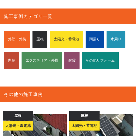
施工事例カテゴリ一覧
外壁・外装
屋根
太陽光・蓄電池
雨漏り
水周り
内装
エクステリア・外構
耐震
その他リフォーム
その他の施工事例
屋根
屋根
太陽光・蓄電池
太陽光・蓄電池