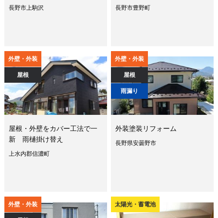
長野市上駒沢
長野市豊野町
外壁・外装
外壁・外装
屋根
屋根
雨漏り
屋根・外壁をカバー工法で一
外装塗装リフォーム
新 雨樋掛け替え
長野県安曇野市
上水内郡信濃町
外壁・外装
太陽光・蓄電池