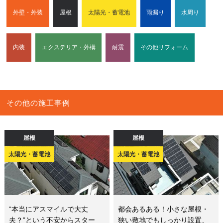
外壁・外装
屋根
太陽光・蓄電池
雨漏り
水周り
内装
エクステリア・外構
耐震
その他リフォーム
その他の施工事例
屋根
屋根
太陽光・蓄電池
太陽光・蓄電池
“本当にアスマイルで大丈
都会あるある！小さな屋根・
夫？”という不安からスター
狭い敷地でもしっかり設置、