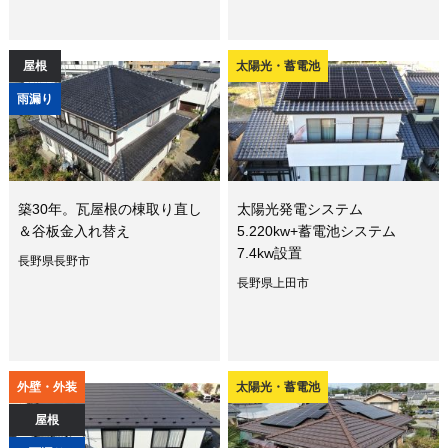
屋根
太陽光・蓄電池
雨漏り
築30年。瓦屋根の棟取り直し
太陽光発電システム
＆谷板金入れ替え
5.220kw+蓄電池システム
7.4kw設置
長野県長野市
長野県上田市
外壁・外装
太陽光・蓄電池
屋根