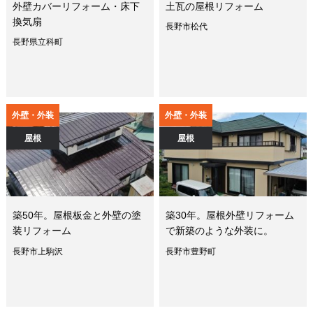
外壁カバーリフォーム・床下
土瓦の屋根リフォーム
換気扇
長野市松代
長野県立科町
外壁・外装
外壁・外装
屋根
屋根
築50年。屋根板金と外壁の塗
築30年。屋根外壁リフォーム
装リフォーム
で新築のような外装に。
長野市上駒沢
長野市豊野町