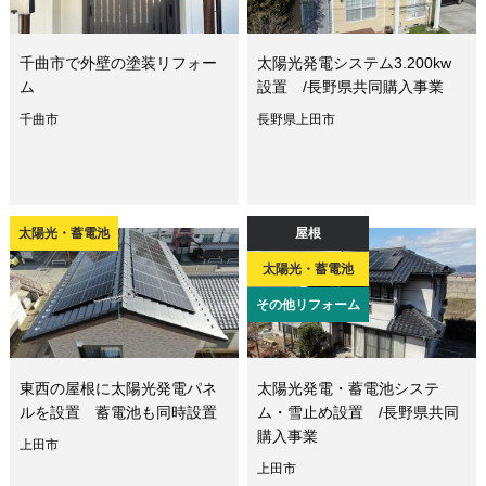
千曲市で外壁の塗装リフォー
太陽光発電システム3.200kw
ム
設置 /長野県共同購入事業
千曲市
長野県上田市
太陽光・蓄電池
屋根
太陽光・蓄電池
その他リフォーム
東西の屋根に太陽光発電パネ
太陽光発電・蓄電池システ
ルを設置 蓄電池も同時設置
ム・雪止め設置 /長野県共同
購入事業
上田市
上田市