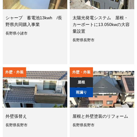
シャープ 蓄電池13kwh /長
太陽光発電システム 屋根・
野県共同購入事業
カーポートに13.050kwの大容
量設置
長野県小諸市
長野県長野市
外壁・外装
外壁・外装
屋根
雨漏り
外壁張替え
屋根と外壁塗装のリフォーム
長野県長野市
長野県長野市