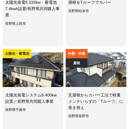
太陽光発電5.220kw・蓄電池
屋根をTルーフでカバー
7.4kwh設置/長野県共同購入事
長野県松本市
業
長野県上田市
太陽光・蓄電池
外壁・外装
屋根
太陽光発電システム6.400kw
瓦屋根からカバー工法で軽量
設置／長野県共同購入事業
メンテいらずの「Tルーフ」に
葺き替え
長野県千曲市
長野県長野市