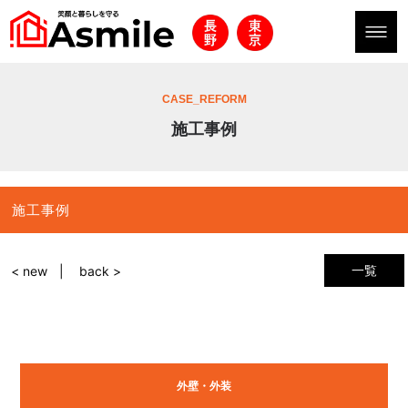
CASE_REFORM
施工事例
施工事例
一覧
< new
back >
外壁・外装