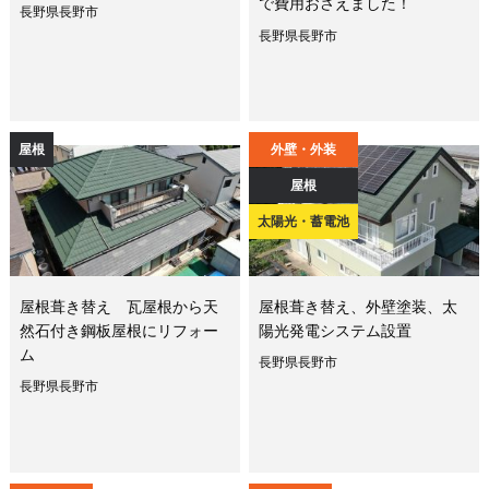
で費用おさえました！
長野県長野市
長野県長野市
屋根
外壁・外装
屋根
太陽光・蓄電池
屋根葺き替え 瓦屋根から天
屋根葺き替え、外壁塗装、太
然石付き鋼板屋根にリフォー
陽光発電システム設置
ム
長野県長野市
長野県長野市