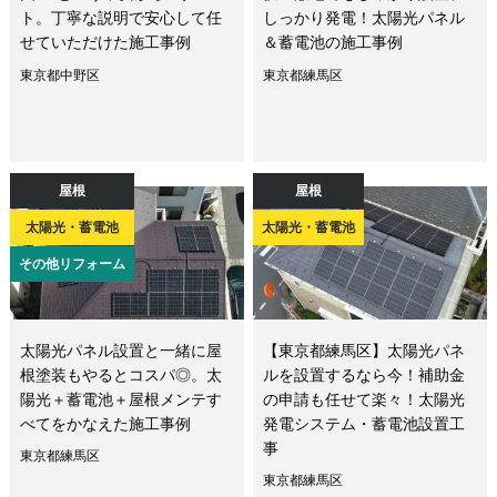
ト。丁寧な説明で安心して任
しっかり発電！太陽光パネル
せていただけた施工事例
＆蓄電池の施工事例
東京都中野区
東京都練馬区
屋根
屋根
太陽光・蓄電池
太陽光・蓄電池
その他リフォーム
太陽光パネル設置と一緒に屋
【東京都練馬区】太陽光パネ
根塗装もやるとコスパ◎。太
ルを設置するなら今！補助金
陽光＋蓄電池＋屋根メンテす
の申請も任せて楽々！太陽光
べてをかなえた施工事例
発電システム・蓄電池設置工
事
東京都練馬区
東京都練馬区