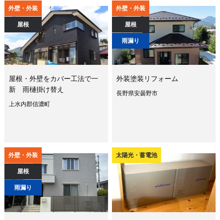
外壁・外装
外壁・外装
屋根
屋根
雨漏り
屋根・外壁をカバー工法で一
外装塗装リフォーム
新 雨樋掛け替え
長野県安曇野市
上水内郡信濃町
外壁・外装
太陽光・蓄電池
屋根
雨漏り