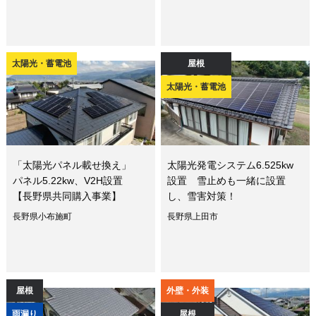
太陽光・蓄電池
屋根
太陽光・蓄電池
「太陽光パネル載せ換え」
太陽光発電システム6.525kw
パネル5.22kw、V2H設置
設置 雪止めも一緒に設置
【長野県共同購入事業】
し、雪害対策！
長野県小布施町
長野県上田市
屋根
外壁・外装
雨漏り
屋根