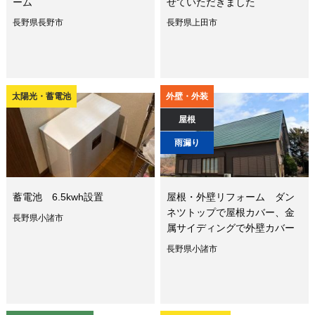
ーム
せていただきました
長野県長野市
長野県上田市
太陽光・蓄電池
外壁・外装
屋根
雨漏り
蓄電池 6.5kwh設置
屋根・外壁リフォーム ダン
ネツトップで屋根カバー、金
長野県小諸市
属サイディングで外壁カバー
長野県小諸市