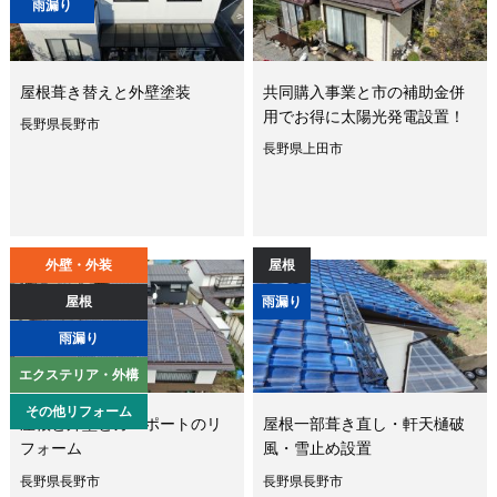
雨漏り
屋根葺き替えと外壁塗装
共同購入事業と市の補助金併
用でお得に太陽光発電設置！
長野県長野市
長野県上田市
外壁・外装
屋根
屋根
雨漏り
雨漏り
エクステリア・外構
その他リフォーム
屋根と外壁とカーポートのリ
屋根一部葺き直し・軒天樋破
フォーム
風・雪止め設置
長野県長野市
長野県長野市