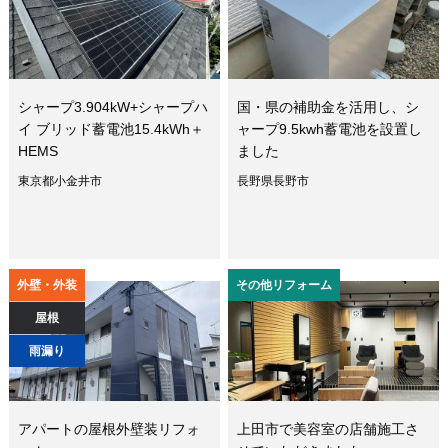
シャープ3.904kW+シャープハ
国・県の補助金を活用し、シ
イ ブリッド蓄電池15.4kWh＋
ャープ9.5kwh蓄電池を設置し
HEMS
ました
東京都小金井市
長野県長野市
外壁・外装
その他リフォーム
屋根
雨漏り
アパートの屋根外壁装リフォ
上田市で美容室の店舗施工さ