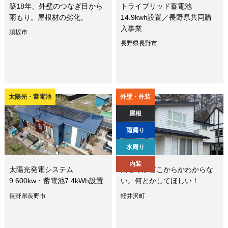
築18年、外壁のつなぎ目から
トライブリッド蓄電池
雨もり。屋根材の劣化。
14.9kwh設置／長野県共同購
入事業
須坂市
長野県長野市
太陽光・蓄電池
外壁・外装
屋根
雨漏り
水周り
内装
太陽光発電システム
雨もりがどこからかわからな
9.600kw・蓄電池7.4kWh設置
い。何とかしてほしい！
長野県長野市
軽井沢町