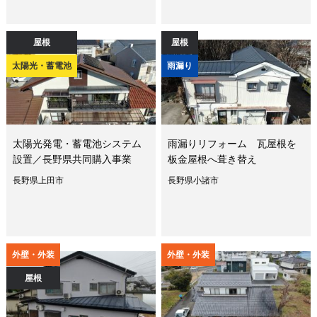
屋根
屋根
太陽光・蓄電池
雨漏り
太陽光発電・蓄電池システム
雨漏りリフォーム 瓦屋根を
設置／長野県共同購入事業
板金屋根へ葺き替え
長野県上田市
長野県小諸市
外壁・外装
外壁・外装
屋根