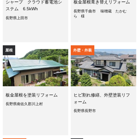
シャープ クラウド蓄電池シ
板金屋根葺き替えリフォーム
ステム 6.5kWh
長野県千曲市 味噌蔵 たかむ
ら 様
長野県上田市
屋根
外壁・外装
板金屋根を塗装リフォーム
ヒビ割れ修繕、外壁塗装リフ
ォーム
長野県南佐久郡川上村
長野県長野市