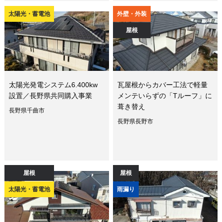
太陽光・蓄電池
外壁・外装
屋根
太陽光発電システム6.400kw
瓦屋根からカバー工法で軽量
設置／長野県共同購入事業
メンテいらずの「Tルーフ」に
葺き替え
長野県千曲市
長野県長野市
屋根
屋根
太陽光・蓄電池
雨漏り