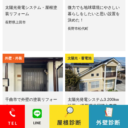
太陽光発電システム・屋根塗
微力でも地球環境にやさしい
装リフォーム
暮らしをしたいと思い設置を
決めた！
長野県上田市
長野市松代町
外壁・外装
太陽光・蓄電池
千曲市で外壁の塗装リフォー
太陽光発電システム3.200kw
ム
設置 /長野県共同購入事業
千曲市
長野県上田市