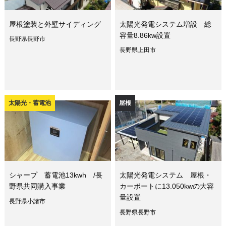
屋根塗装と外壁サイディング
太陽光発電システム増設 総
容量8.86kw設置
長野県長野市
長野県上田市
太陽光・蓄電池
屋根
シャープ 蓄電池13kwh /長
太陽光発電システム 屋根・
野県共同購入事業
カーポートに13.050kwの大容
量設置
長野県小諸市
長野県長野市