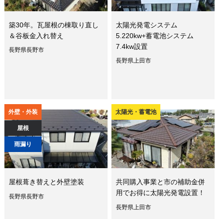
築30年。瓦屋根の棟取り直し
太陽光発電システム
＆谷板金入れ替え
5.220kw+蓄電池システム
7.4kw設置
長野県長野市
長野県上田市
外壁・外装
太陽光・蓄電池
屋根
雨漏り
屋根葺き替えと外壁塗装
共同購入事業と市の補助金併
用でお得に太陽光発電設置！
長野県長野市
長野県上田市