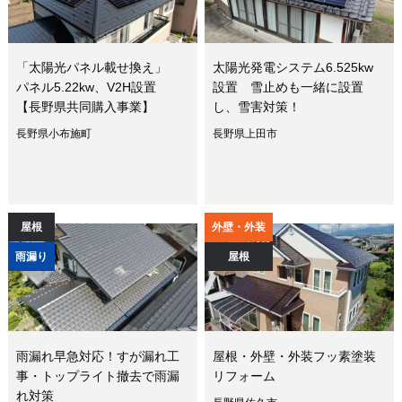
「太陽光パネル載せ換え」
太陽光発電システム6.525kw
パネル5.22kw、V2H設置
設置 雪止めも一緒に設置
【長野県共同購入事業】
し、雪害対策！
長野県小布施町
長野県上田市
屋根
外壁・外装
雨漏り
屋根
雨漏れ早急対応！すが漏れ工
屋根・外壁・外装フッ素塗装
事・トップライト撤去で雨漏
リフォーム
れ対策