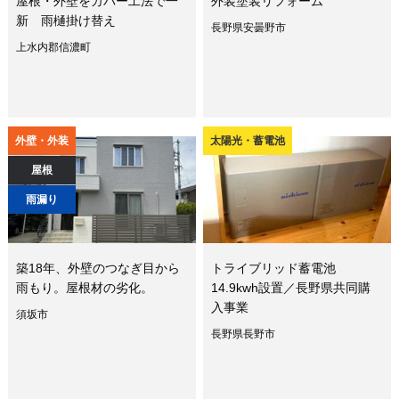
屋根・外壁をカバー工法で一
外装塗装リフォーム
新 雨樋掛け替え
長野県安曇野市
上水内郡信濃町
外壁・外装
太陽光・蓄電池
屋根
雨漏り
築18年、外壁のつなぎ目から
トライブリッド蓄電池
雨もり。屋根材の劣化。
14.9kwh設置／長野県共同購
入事業
須坂市
長野県長野市