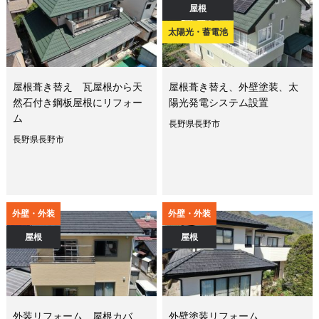
屋根
太陽光・蓄電池
屋根葺き替え 瓦屋根から天
屋根葺き替え、外壁塗装、太
然石付き鋼板屋根にリフォー
陽光発電システム設置
ム
長野県長野市
長野県長野市
外壁・外装
外壁・外装
屋根
屋根
外装リフォーム 屋根カバ
外壁塗装リフォーム