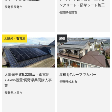
ンクリート・防草シート施工
長野県長野市
長野県長野市
太陽光・蓄電池
屋根
太陽光発電5.220kw・蓄電池
屋根をTルーフでカバー
7.4kwh設置/長野県共同購入事
長野県松本市
業
長野県上田市