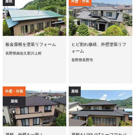
屋根
外壁・外装
板金屋根を塗装リフォーム
ヒビ割れ修繕、外壁塗装リフ
ォーム
長野県南佐久郡川上村
長野県長野市
外壁・外装
屋根
屋根
屋根、外壁を一新！
屋根をLIXILのTルーフでカバ