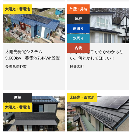
太陽光・蓄電池
外壁・外装
屋根
雨漏り
水周り
内装
太陽光発電システム
雨もりがどこからかわからな
9.600kw・蓄電池7.4kWh設置
い。何とかしてほしい！
長野県長野市
軽井沢町
屋根
太陽光・蓄電池
太陽光・蓄電池