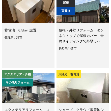
屋根
雨漏り
蓄電池 6.5kwh設置
屋根・外壁リフォーム ダン
ネツトップで屋根カバー、金
長野県小諸市
属サイディングで外壁カバー
長野県小諸市
エクステリア・外構
太陽光・蓄電池
その他リフォーム
エクステリアリフォーム コ
シャープ クラウド蓄電池シ