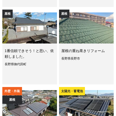
屋根
屋根
1番信頼できそう！と思い、依
屋根の重ね葺きリフォーム
頼しました。
長野県長野市
長野県御代田町
外壁・外装
太陽光・蓄電池
屋根