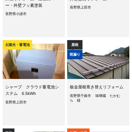
ー・外壁フッ素塗装
長野県上田市
長野県小諸市
太陽光・蓄電池
屋根
雨漏り
シャープ クラウド蓄電池シ
板金屋根葺き替えリフォーム
ステム 6.5kWh
長野県千曲市 味噌蔵 たかむ
ら 様
長野県上田市