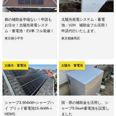
都の補助金半端ない！申請も
太陽光発電システム・蓄電
お任せ！太陽光発電システ
池・V2H 補助金フル活用！
ム・蓄電池・EV車 フル装備！
申請代行いたします。
東京都小平市
東京都練馬区
太陽光・蓄電池
太陽光・蓄電池
シャープ3.904kW+シャープハ
国・県の補助金を活用し、シ
イ ブリッド蓄電池15.4kWh＋
ャープ9.5kwh蓄電池を設置し
HEMS
ました