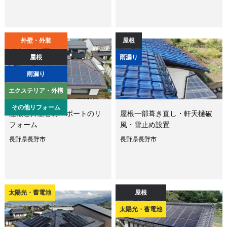
外壁・外装
屋根
屋根
雨漏り
雨漏り
エクステリア・外構
その他リフォーム
屋根と外壁とカーポートのリ
屋根一部葺き直し・軒天樋破
フォーム
風・雪止め設置
長野県長野市
長野県長野市
太陽光・蓄電池
屋根
太陽光・蓄電池