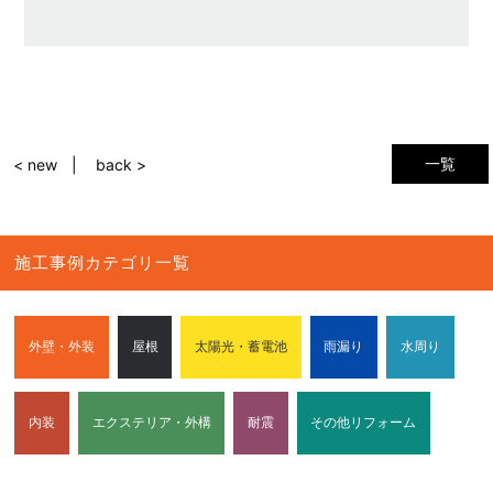
一覧
< new
back >
施工事例カテゴリ一覧
外壁・外装
屋根
太陽光・蓄電池
雨漏り
水周り
内装
エクステリア・外構
耐震
その他リフォーム