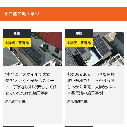
その他の施工事例
屋根
屋根
太陽光・蓄電池
太陽光・蓄電池
“本当にアスマイルで大丈
都会あるある！小さな屋根・
夫？”という不安からスター
狭い敷地でもしっかり設置、
ト。丁寧な説明で安心して任
しっかり発電！太陽光パネル
せていただけた施工事例
＆蓄電池の施工事例
東京都中野区
東京都練馬区