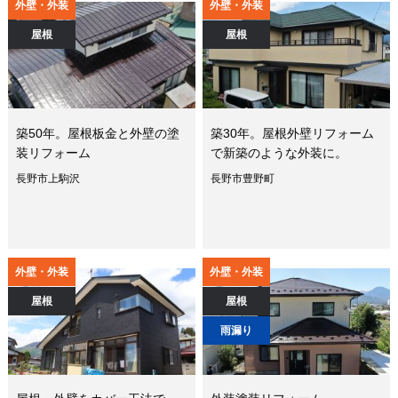
外壁・外装
外壁・外装
屋根
屋根
築50年。屋根板金と外壁の塗
築30年。屋根外壁リフォーム
装リフォーム
で新築のような外装に。
長野市上駒沢
長野市豊野町
外壁・外装
外壁・外装
屋根
屋根
雨漏り