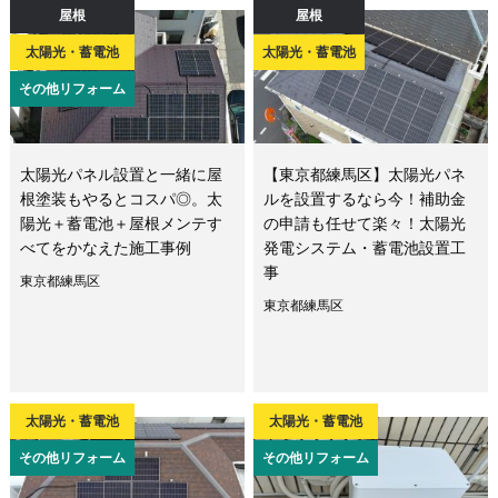
屋根
屋根
太陽光・蓄電池
太陽光・蓄電池
その他リフォーム
太陽光パネル設置と一緒に屋
【東京都練馬区】太陽光パネ
根塗装もやるとコスパ◎。太
ルを設置するなら今！補助金
陽光＋蓄電池＋屋根メンテす
の申請も任せて楽々！太陽光
べてをかなえた施工事例
発電システム・蓄電池設置工
事
東京都練馬区
東京都練馬区
太陽光・蓄電池
太陽光・蓄電池
その他リフォーム
その他リフォーム