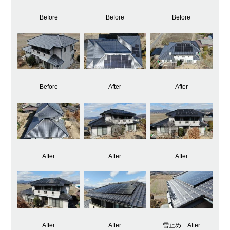
Before
Before
Before
Before
After
After
After
After
After
After
After
雪止め After