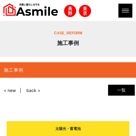
CASE_REFORM
施工事例
施工事例
一覧
< new
back >
太陽光・蓄電池