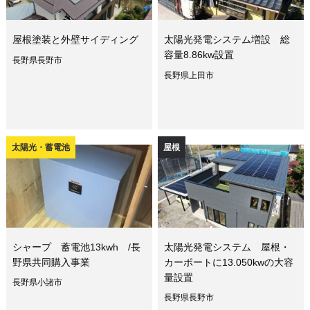
屋根塗装と外壁サイディング
太陽光発電システム増設 総
容量8.86kw設置
長野県長野市
長野県上田市
太陽光・蓄電池
屋根
シャープ 蓄電池13kwh /長
太陽光発電システム 屋根・
野県共同購入事業
カーポートに13.050kwの大容
量設置
長野県小諸市
長野県長野市