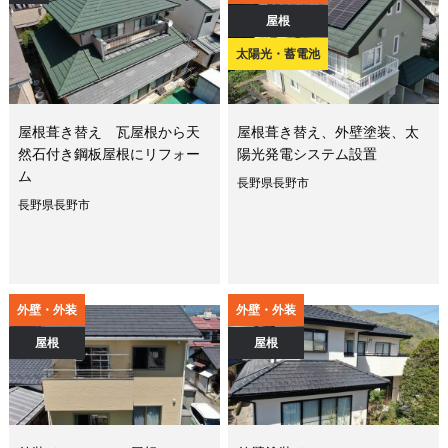
屋根
太陽光・蓄電池
屋根葺き替え 瓦屋根から天
屋根葺き替え、外壁塗装、太
然石付き鋼板屋根にリフォー
陽光発電システム設置
ム
長野県長野市
長野県長野市
外壁・外装
外壁・外装
屋根
屋根