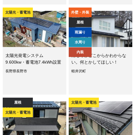
太陽光・蓄電池
外壁・外装
屋根
雨漏り
水周り
内装
太陽光発電システム
雨もりがどこからかわからな
9.600kw・蓄電池7.4kWh設置
い。何とかしてほしい！
長野県長野市
軽井沢町
屋根
太陽光・蓄電池
太陽光・蓄電池