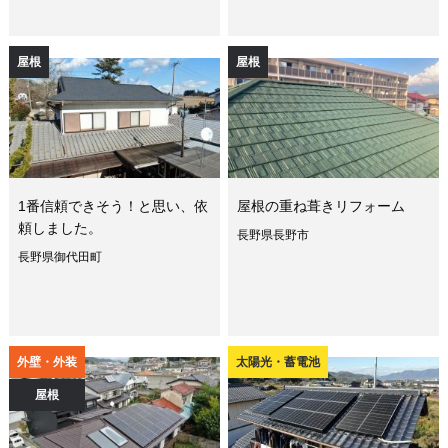
屋根
屋根
1番信頼できそう！と思い、依
屋根の重ね葺きリフォーム
頼しました。
長野県長野市
長野県御代田町
外壁・外装
太陽光・蓄電池
屋根