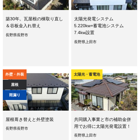
築30年。瓦屋根の棟取り直し
太陽光発電システム
＆谷板金入れ替え
5.220kw+蓄電池システム
7.4kw設置
長野県長野市
長野県上田市
外壁・外装
太陽光・蓄電池
屋根
雨漏り
屋根葺き替えと外壁塗装
共同購入事業と市の補助金併
用でお得に太陽光発電設置！
長野県長野市
長野県上田市