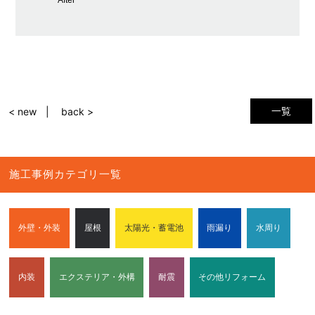
一覧
< new
back >
施工事例カテゴリ一覧
外壁・外装
屋根
太陽光・蓄電池
雨漏り
水周り
内装
エクステリア・外構
耐震
その他リフォーム