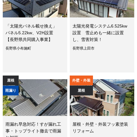
「太陽光パネル載せ換え」
太陽光発電システム6.525kw
パネル5.22kw、V2H設置
設置 雪止めも一緒に設置
【長野県共同購入事業】
し、雪害対策！
長野県小布施町
長野県上田市
屋根
外壁・外装
雨漏り
屋根
雨漏れ早急対応！すが漏れ工
屋根・外壁・外装フッ素塗装
事・トップライト撤去で雨漏
リフォーム