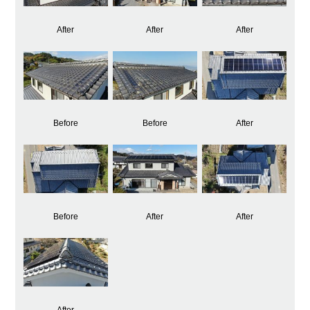
After
After
After
Before
Before
After
Before
After
After
After