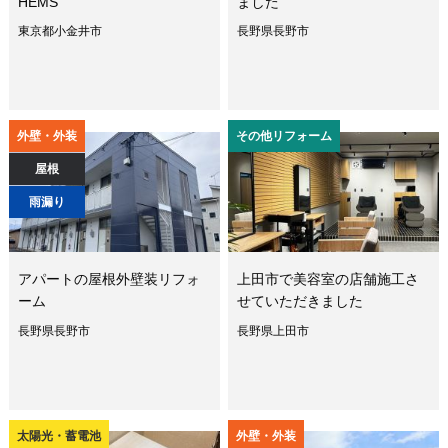
HEMS
ました
東京都小金井市
長野県長野市
外壁・外装
その他リフォーム
屋根
雨漏り
アパートの屋根外壁装リフォ
上田市で美容室の店舗施工さ
ーム
せていただきました
長野県長野市
長野県上田市
太陽光・蓄電池
外壁・外装