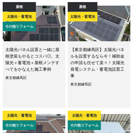
屋根
屋根
太陽光・蓄電池
太陽光・蓄電池
その他リフォーム
太陽光パネル設置と一緒に屋
【東京都練馬区】太陽光パネ
根塗装もやるとコスパ◎。太
ルを設置するなら今！補助金
陽光＋蓄電池＋屋根メンテす
の申請も任せて楽々！太陽光
べてをかなえた施工事例
発電システム・蓄電池設置工
事
東京都練馬区
東京都練馬区
太陽光・蓄電池
太陽光・蓄電池
その他リフォーム
その他リフォーム