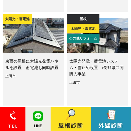
太陽光・蓄電池
屋根
太陽光・蓄電池
その他リフォーム
東西の屋根に太陽光発電パネ
太陽光発電・蓄電池システ
ルを設置 蓄電池も同時設置
ム・雪止め設置 /長野県共同
購入事業
上田市
上田市
太陽光・蓄電池
屋根
雨漏り