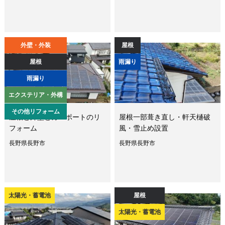
外壁・外装
屋根
屋根
雨漏り
雨漏り
エクステリア・外構
その他リフォーム
屋根と外壁とカーポートのリ
屋根一部葺き直し・軒天樋破
フォーム
風・雪止め設置
長野県長野市
長野県長野市
太陽光・蓄電池
屋根
太陽光・蓄電池