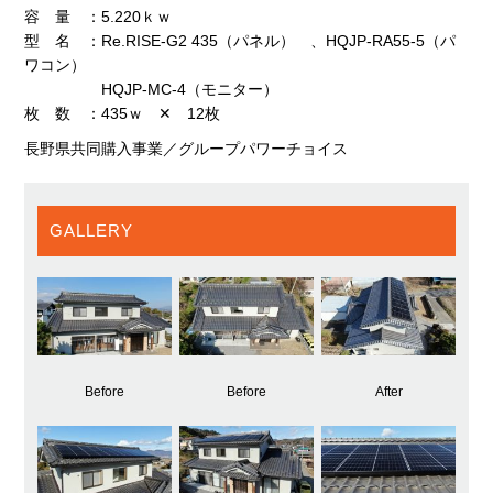
容 量 ：5.220ｋｗ
型 名 ：Re.RISE-G2 435（パネル） 、HQJP-RA55-5（パ
ワコン）
HQJP-MC-4（モニター）
枚 数 ：435ｗ ✕ 12枚
長野県共同購入事業／グループパワーチョイス
GALLERY
Before
Before
After