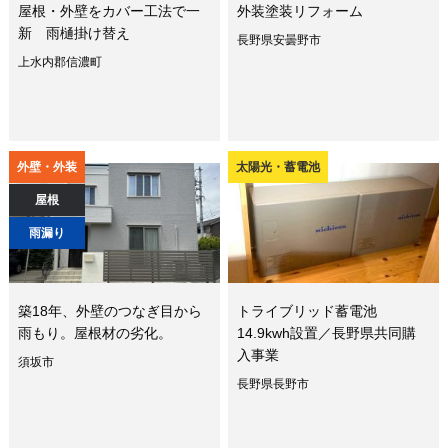
屋根・外壁をカバー工法で一
外装塗装リフォーム
新 雨樋掛け替え
長野県安曇野市
上水内郡信濃町
外壁・外装
太陽光・蓄電池
屋根
雨漏り
築18年、外壁のつなぎ目から
トライブリッド蓄電池
雨もり。屋根材の劣化。
14.9kwh設置／長野県共同購
入事業
須坂市
長野県長野市