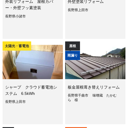
外装リフォーム 屋根カバ
外壁塗装リフォーム
ー・外壁フッ素塗装
長野県上田市
長野県小諸市
太陽光・蓄電池
屋根
雨漏り
シャープ クラウド蓄電池シ
板金屋根葺き替えリフォーム
ステム 6.5kWh
長野県千曲市 味噌蔵 たかむ
ら 様
長野県上田市