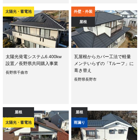
太陽光・蓄電池
外壁・外装
屋根
太陽光発電システム6.400kw
瓦屋根からカバー工法で軽量
設置／長野県共同購入事業
メンテいらずの「Tルーフ」に
葺き替え
長野県千曲市
長野県長野市
屋根
屋根
太陽光・蓄電池
雨漏り