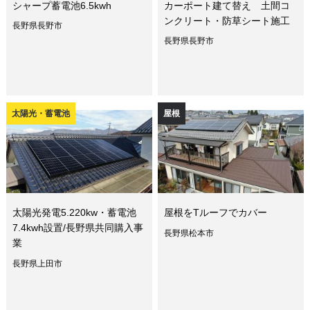
シャープ蓄電池6.5kwh
カーポート建て替え 土間コ
ンクリート・防草シート施工
長野県長野市
長野県長野市
太陽光・蓄電池
屋根
太陽光発電5.220kw・蓄電池
屋根をTルーフでカバー
7.4kwh設置/長野県共同購入事
長野県松本市
業
長野県上田市