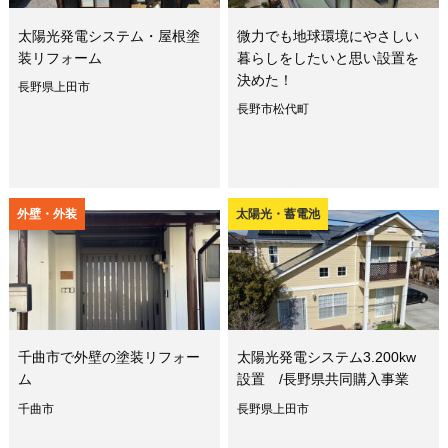
太陽光発電システム・屋根塗
微力でも地球環境にやさしい
装リフォーム
暮らしをしたいと思い設置を
決めた！
長野県上田市
長野市松代町
外壁・外装
太陽光・蓄電池
千曲市で外壁の塗装リフォー
太陽光発電システム3.200kw
ム
設置 /長野県共同購入事業
千曲市
長野県上田市