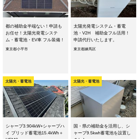
都の補助金半端ない！申請も
太陽光発電システム・蓄電
お任せ！太陽光発電システ
池・V2H 補助金フル活用！
ム・蓄電池・EV車 フル装備！
申請代行いたします。
東京都小平市
東京都練馬区
太陽光・蓄電池
太陽光・蓄電池
シャープ3.904kW+シャープハ
国・県の補助金を活用し、シ
イ ブリッド蓄電池15.4kWh＋
ャープ9.5kwh蓄電池を設置し