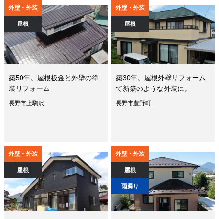
外壁・外装
外壁・外装
屋根
屋根
築50年。屋根板金と外壁の塗
築30年。屋根外壁リフォーム
装リフォーム
で新築のような外装に。
長野市上駒沢
長野市豊野町
外壁・外装
外壁・外装
屋根
屋根
雨漏り