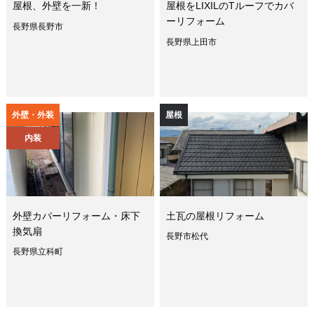
屋根、外壁を一新！
屋根をLIXILのTルーフでカバ
ーリフォーム
長野県長野市
長野県上田市
外壁・外装
屋根
内装
外壁カバーリフォーム・床下
土瓦の屋根リフォーム
換気扇
長野市松代
長野県立科町