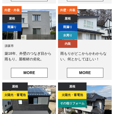
外壁・外装
外壁・外装
屋根
屋根
雨漏り
雨漏り
水周り
内装
須坂市
軽井沢町
築18年、外壁のつなぎ目から
雨もりがどこからかわからな
雨もり。屋根材の劣化。
い。何とかしてほしい！
MORE
MORE
屋根
屋根
太陽光・蓄電池
太陽光・蓄電池
その他リフォーム