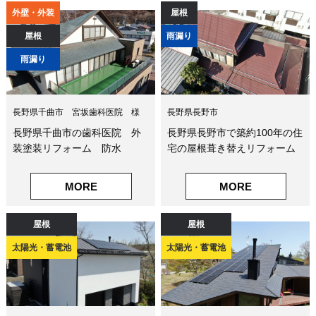
外壁・外装
屋根
屋根
雨漏り
雨漏り
長野県千曲市 宮坂歯科医院 様
長野県長野市
長野県千曲市の歯科医院 外
長野県長野市で築約100年の住
装塗装リフォーム 防水
宅の屋根葺き替えリフォーム
MORE
MORE
屋根
屋根
太陽光・蓄電池
太陽光・蓄電池