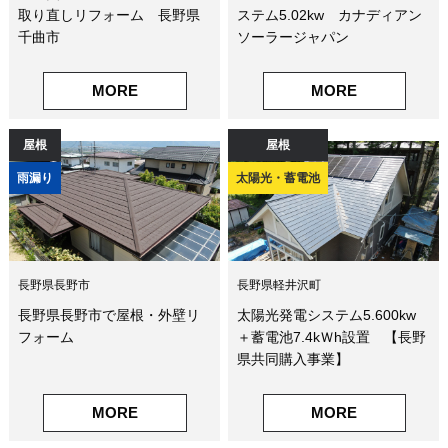
取り直しリフォーム 長野県
ステム5.02kw カナディアン
千曲市
ソーラージャパン
MORE
MORE
屋根
屋根
雨漏り
太陽光・蓄電池
長野県長野市
長野県軽井沢町
長野県長野市で屋根・外壁リ
太陽光発電システム5.600kw
フォーム
＋蓄電池7.4kＷh設置 【長野
県共同購入事業】
MORE
MORE