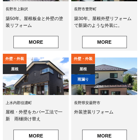
長野市上駒沢
長野市豊野町
築50年。屋根板金と外壁の塗
築30年。屋根外壁リフォーム
装リフォーム
で新築のような外装に。
MORE
MORE
外壁・外装
外壁・外装
屋根
屋根
雨漏り
上水内郡信濃町
長野県安曇野市
屋根・外壁をカバー工法で一
外装塗装リフォーム
新 雨樋掛け替え
MORE
MORE