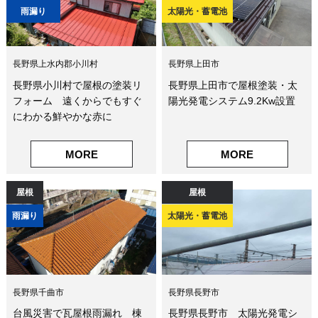
雨漏り
太陽光・蓄電池
長野県上水内郡小川村
長野県上田市
長野県小川村で屋根の塗装リ
長野県上田市で屋根塗装・太
フォーム 遠くからでもすぐ
陽光発電システム9.2Kw設置
にわかる鮮やかな赤に
MORE
MORE
屋根
屋根
雨漏り
太陽光・蓄電池
長野県千曲市
長野県長野市
台風災害で瓦屋根雨漏れ 棟
長野県長野市 太陽光発電シ