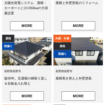
太陽光発電システム 屋根・
屋根と外壁塗装のリフォーム
カーポートに13.050kwの大容
量設置
MORE
MORE
屋根
外壁・外装
雨漏り
屋根
雨漏り
長野県長野市
長野県長野市
築30年。瓦屋根の棟取り直し
屋根葺き替えと外壁塗装
＆谷板金入れ替え
MORE
MORE