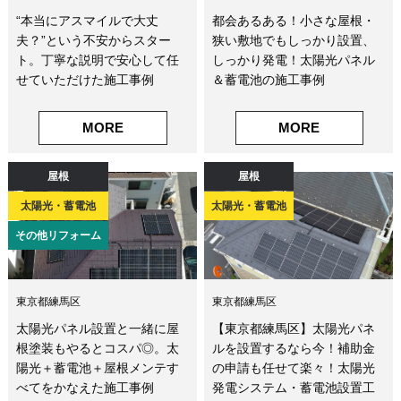
“本当にアスマイルで大丈
都会あるある！小さな屋根・
夫？”という不安からスター
狭い敷地でもしっかり設置、
ト。丁寧な説明で安心して任
しっかり発電！太陽光パネル
せていただけた施工事例
＆蓄電池の施工事例
MORE
MORE
屋根
屋根
太陽光・蓄電池
太陽光・蓄電池
その他リフォーム
東京都練馬区
東京都練馬区
太陽光パネル設置と一緒に屋
【東京都練馬区】太陽光パネ
根塗装もやるとコスパ◎。太
ルを設置するなら今！補助金
陽光＋蓄電池＋屋根メンテす
の申請も任せて楽々！太陽光
べてをかなえた施工事例
発電システム・蓄電池設置工