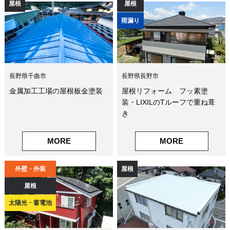
屋根
屋根
雨漏り
長野県千曲市
長野県長野市
金属加工工場の屋根板金塗装
屋根リフォーム フッ素塗
装・LIXILのTルーフで重ね葺
き
MORE
MORE
外壁・外装
屋根
屋根
太陽光・蓄電池