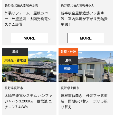
長野県北佐久郡軽井沢町
長野県北佐久郡軽井沢町
外装リフォーム 屋根カバ
折半板金屋根遮熱フッ素塗
ー・外壁塗装・太陽光発電シ
装 室内温度が下がり光熱費
ステム設置
削減！
MORE
MORE
屋根
外壁・外装
太陽光・蓄電池
屋根
雨漏り
長野県長野市
長野県上田市
太陽光発電システム ハンファ
屋根重ね葺き 外装フッ素塗
ジャパン3.200Kw 蓄電池 ニ
装 雨樋掛け替え ポリカ張
チコン7.4kWh
り替え