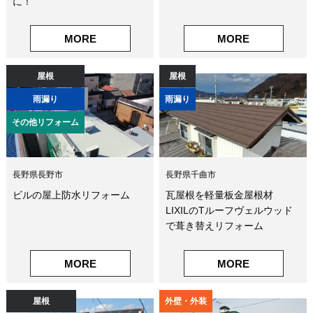
に！
MORE
MORE
屋根
屋根
雨漏り
雨漏り
その他リフォーム
長野県長野市
長野県千曲市
ビルの屋上防水リフォーム
瓦屋根を軽量板金屋根材
LIXILのTルーフヴェルウッド
で葺き替えリフォーム
MORE
MORE
屋根
外壁・外装