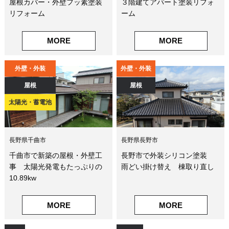
屋根カバー・外壁フッ素塗装
３階建てアパート塗装リフォ
リフォーム
ーム
MORE
MORE
外壁・外装
外壁・外装
屋根
屋根
太陽光・蓄電池
長野県千曲市
長野県長野市
千曲市で新築の屋根・外壁工
長野市で外装シリコン塗装
事 太陽光発電もたっぷりの
雨どい掛け替え 棟取り直し
10.89kw
MORE
MORE