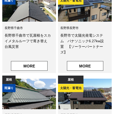
雨漏り
太陽光・蓄電池
長野県千曲市
長野県長野市
長野県千曲市で瓦屋根をスカ
長野市で太陽光発電システ
イメタルルーフで葺き替え
ム パナソニック6.27kw設
台風災害
置 【ソーラーパートナー
ズ】
MORE
MORE
屋根
屋根
雨漏り
太陽光・蓄電池