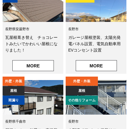
長野県安曇野市
長野市
瓦屋根葺き替え チョコレー
ガレージ屋根塗装、太陽光発
トみたいでかわいい屋根にな
電パネル設置、電気自動車用
りました！
EVコンセント設置
MORE
MORE
外壁・外装
外壁・外装
屋根
屋根
雨漏り
その他リフォーム
長野県千曲市
長野市