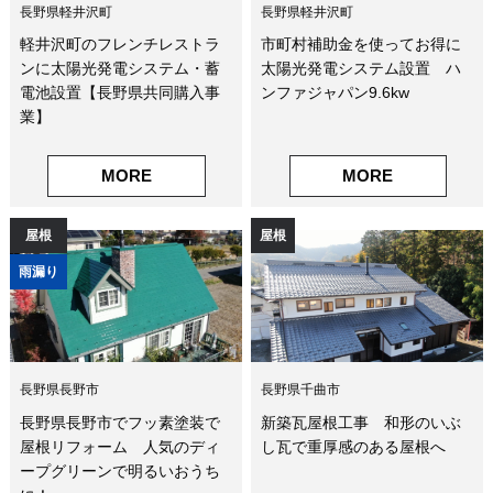
長野県軽井沢町
長野県軽井沢町
軽井沢町のフレンチレストラ
市町村補助金を使ってお得に
ンに太陽光発電システム・蓄
太陽光発電システム設置 ハ
電池設置【長野県共同購入事
ンファジャパン9.6kw
業】
MORE
MORE
屋根
屋根
雨漏り
長野県長野市
長野県千曲市
長野県長野市でフッ素塗装で
新築瓦屋根工事 和形のいぶ
屋根リフォーム 人気のディ
し瓦で重厚感のある屋根へ
ープグリーンで明るいおうち