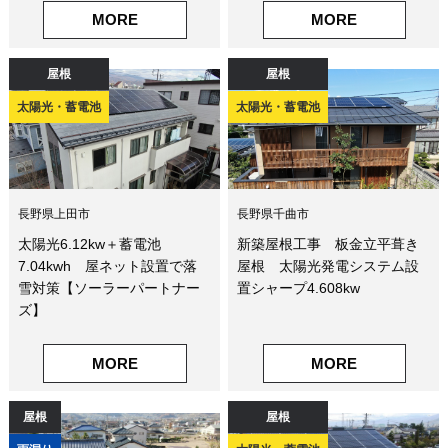
MORE
MORE
屋根
屋根
太陽光・蓄電池
太陽光・蓄電池
長野県上田市
長野県千曲市
太陽光6.12kw＋蓄電池
新築屋根工事 板金立平葺き
7.04kwh 屋ネット設置で落
屋根 太陽光発電システム設
雪対策【ソーラーパートナー
置シャープ4.608kw
ズ】
MORE
MORE
屋根
屋根