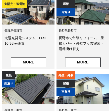
太陽光・蓄電池
屋根
雨漏り
長野県長野市
長野県長野市
太陽光発電システム LIXIL
長野市で外装リフォーム 屋
10.35kw設置
根カバー・外壁フッ素塗装・
雨樋掛け替え
MORE
MORE
屋根
外壁・外装
雨漏り
屋根
雨漏り
長野県千曲市
長野県千曲市