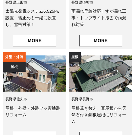
長野県上田市
長野県須坂市
太陽光発電システム6.525kw
雨漏れ早急対応！すが漏れ工
設置 雪止めも一緒に設置
事・トップライト撤去で雨漏
し、雪害対策！
れ対策
MORE
MORE
外壁・外装
屋根
屋根
長野県佐久市
長野県長野市
屋根・外壁・外装フッ素塗装
屋根葺き替え 瓦屋根から天
リフォーム
然石付き鋼板屋根にリフォー
ム