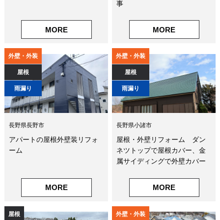
事
MORE
MORE
外壁・外装
外壁・外装
屋根
屋根
雨漏り
雨漏り
長野県長野市
長野県小諸市
アパートの屋根外壁装リフォ
屋根・外壁リフォーム ダン
ーム
ネツトップで屋根カバー、金
属サイディングで外壁カバー
MORE
MORE
屋根
外壁・外装