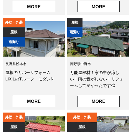
MORE
MORE
外壁・外装
屋根
屋根
雨漏り
雨漏り
長野県松本市
長野県中野市
屋根のカバーリフォーム
万能屋根材！家の中が涼し
LIXILのTルーフ モダンN
い！雨の音がしない！リフォ
ームして良かったです😊
MORE
MORE
外壁・外装
外壁・外装
屋根
屋根