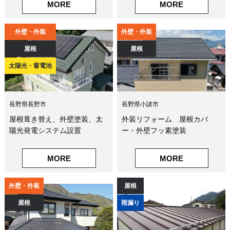
MORE
MORE
外壁・外装
外壁・外装
屋根
屋根
太陽光・蓄電池
長野県長野市
長野県小諸市
屋根葺き替え、外壁塗装、太
外装リフォーム 屋根カバ
陽光発電システム設置
ー・外壁フッ素塗装
MORE
MORE
外壁・外装
屋根
屋根
雨漏り