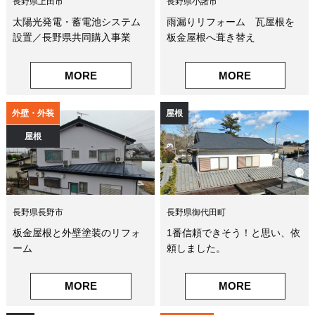
長野県上田市
長野県小諸市
太陽光発電・蓄電池システム
雨漏りリフォーム 瓦屋根を
設置／長野県共同購入事業
板金屋根へ葺き替え
MORE
MORE
外壁・外装
屋根
屋根
長野県長野市
長野県御代田町
板金屋根と外壁塗装のリフォ
1番信頼できそう！と思い、依
ーム
頼しました。
MORE
MORE