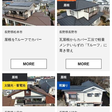
屋根
長野県松本市
長野県長野市
屋根をTルーフでカバー
瓦屋根からカバー工法で軽量
メンテいらずの「Tルーフ」に
葺き替え
MORE
MORE
屋根
屋根
太陽光・蓄電池
雨漏り