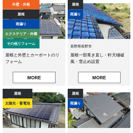
外壁・外装
屋根
屋根
雨漏り
雨漏り
エクステリア・外構
その他リフォーム
長野県長野市
長野県長野市
屋根と外壁とカーポートのリ
屋根一部葺き直し・軒天樋破
フォーム
風・雪止め設置
MORE
MORE
屋根
屋根
太陽光・蓄電池
雨漏り