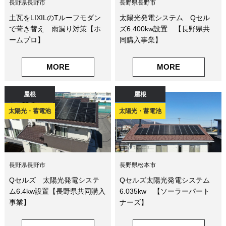
長野県長野市
長野県長野市
土瓦をLIXILのTルーフモダン
太陽光発電システム Qセル
で葺き替え 雨漏り対策【ホ
ズ6.400kw設置 【長野県共
ームプロ】
同購入事業】
MORE
MORE
屋根
屋根
太陽光・蓄電池
太陽光・蓄電池
長野県長野市
長野県松本市
Qセルズ 太陽光発電システ
Qセルズ太陽光発電システム
ム6.4kw設置【長野県共同購入
6.035kw 【ソーラーパート
事業】
ナーズ】