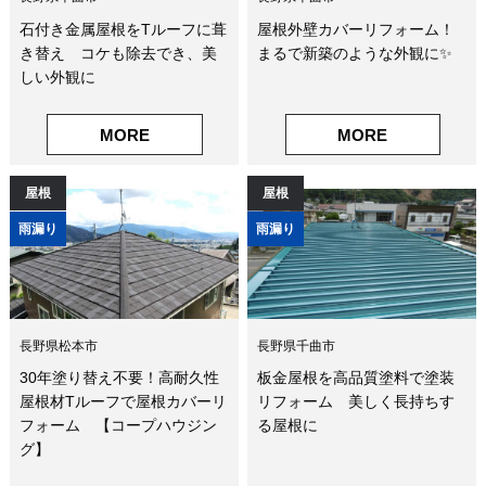
石付き金属屋根をTルーフに葺
屋根外壁カバーリフォーム！
き替え コケも除去でき、美
まるで新築のような外観に✨
しい外観に
MORE
MORE
屋根
屋根
雨漏り
雨漏り
長野県松本市
長野県千曲市
30年塗り替え不要！高耐久性
板金屋根を高品質塗料で塗装
屋根材Tルーフで屋根カバーリ
リフォーム 美しく長持ちす
フォーム 【コープハウジン
る屋根に
グ】