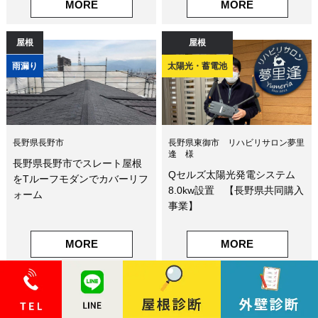
MORE
MORE
屋根
屋根
雨漏り
太陽光・蓄電池
長野県長野市
長野県東御市 リハビリサロン夢里
逢 様
長野県長野市でスレート屋根
Qセルズ太陽光発電システム
をTルーフモダンでカバーリフ
8.0kw設置 【長野県共同購入
ォーム
事業】
MORE
MORE
屋根
屋根
太陽光・蓄電池
雨漏り