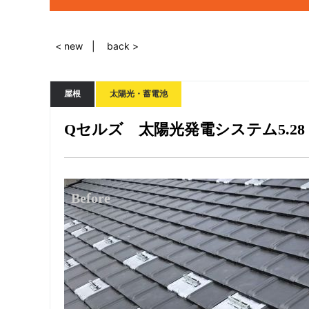
< new
back >
屋根
太陽光・蓄電池
Qセルズ 太陽光発電システム5.