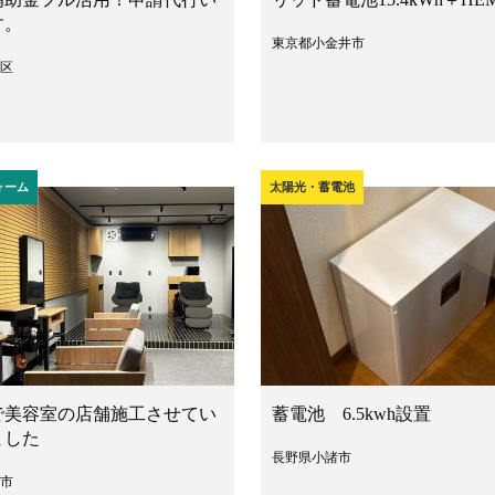
す。
東京都小金井市
区
ォーム
太陽光・蓄電池
で美容室の店舗施工させてい
蓄電池 6.5kwh設置
ました
長野県小諸市
市