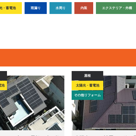
光・蓄電池
雨漏り
水周り
内装
エクステリア・外構
屋根
電池
太陽光・蓄電池
その他リフォーム