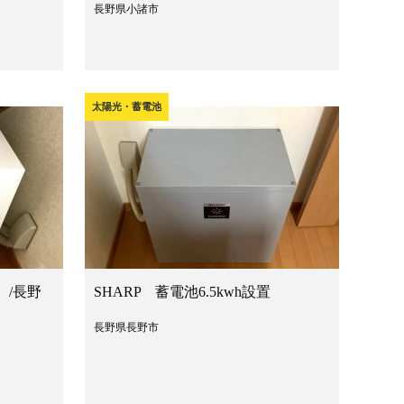
長野県小諸市
太陽光・蓄電池
 /長野
SHARP 蓄電池6.5kwh設置
長野県長野市