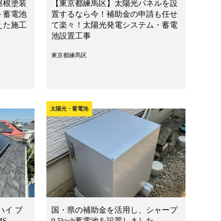
屋根塗装
【東京都練馬区】太陽光パネルを設
＋蓄電池
置するなら今！補助金の申請も任せ
えた施工
て楽々！太陽光発電システム・蓄電
池設置工事
東京都練馬区
太陽光・蓄電池
ハイ ブ
国・県の補助金を活用し、シャープ
MS
9.5kwh蓄電池を設置しました