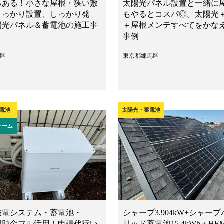
るある！小さな屋根・狭い敷
太陽光パネル設置と一緒に
しっかり設置、しっかり発
もやるとコスパ◎。太陽光
陽光パネル＆蓄電池の施工事
＋屋根メンテすべてをかな
事例
区
東京都練馬区
電池
太陽光・蓄電池
ォーム
発電システム・蓄電池・
シャープ3.904kW+シャープ
 補助金フル活用！申請代行い
リッド蓄電池15.4kWh＋HE