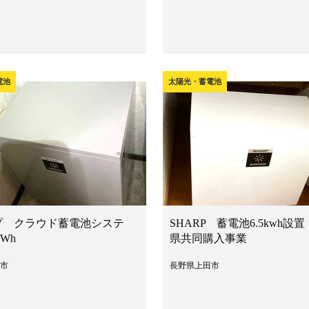
電池
太陽光・蓄電池
プ クラウド蓄電池システ
SHARP 蓄電池6.5kwh設置
kWh
県共同購入事業
市
長野県上田市