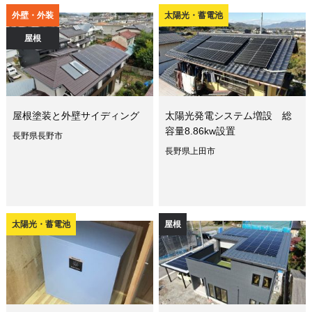
外壁・外装
太陽光・蓄電池
屋根
屋根塗装と外壁サイディング
太陽光発電システム増設 総
容量8.86kw設置
長野県長野市
長野県上田市
太陽光・蓄電池
屋根