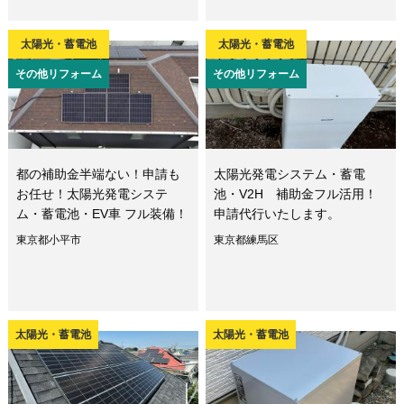
太陽光・蓄電池
太陽光・蓄電池
その他リフォーム
その他リフォーム
都の補助金半端ない！申請も
太陽光発電システム・蓄電
お任せ！太陽光発電システ
池・V2H 補助金フル活用！
ム・蓄電池・EV車 フル装備！
申請代行いたします。
東京都小平市
東京都練馬区
太陽光・蓄電池
太陽光・蓄電池