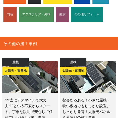
内装
エクステリア・外構
耐震
その他リフォーム
その他の施工事例
屋根
屋根
太陽光・蓄電池
太陽光・蓄電池
“本当にアスマイルで大丈
都会あるある！小さな屋根・
夫？”という不安からスター
狭い敷地でもしっかり設置、
ト。丁寧な説明で安心して任
しっかり発電！太陽光パネル
せていただけた施工事例
＆蓄電池の施工事例