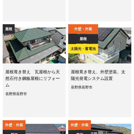
屋根
外壁・外装
屋根
太陽光・蓄電池
屋根葺き替え 瓦屋根から天
屋根葺き替え、外壁塗装、太
然石付き鋼板屋根にリフォー
陽光発電システム設置
ム
長野県長野市
長野県長野市
外壁・外装
外壁・外装