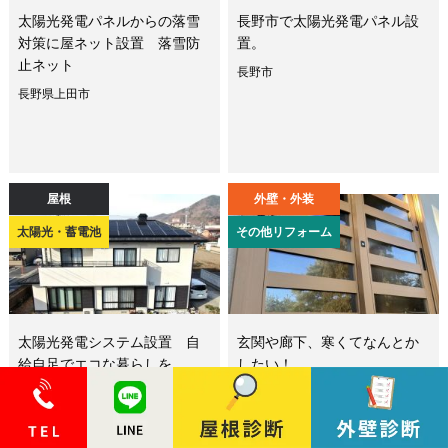
太陽光発電パネルからの落雪
長野市で太陽光発電パネル設
対策に屋ネット設置 落雪防
置。
止ネット
長野市
長野県上田市
屋根
外壁・外装
太陽光・蓄電池
その他リフォーム
太陽光発電システム設置 自
玄関や廊下、寒くてなんとか
給自足でエコな暮らしを
したい！
長野県千曲市
上田市