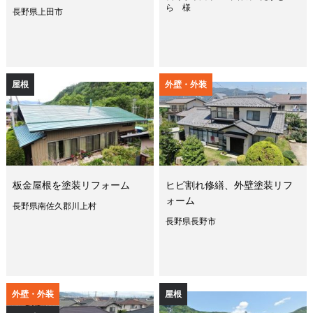
ら 様
長野県上田市
屋根
外壁・外装
板金屋根を塗装リフォーム
ヒビ割れ修繕、外壁塗装リフ
ォーム
長野県南佐久郡川上村
長野県長野市
外壁・外装
屋根