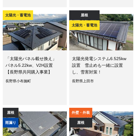
太陽光・蓄電池
屋根
太陽光・蓄電池
「太陽光パネル載せ換え」
太陽光発電システム6.525kw
パネル5.22kw、V2H設置
設置 雪止めも一緒に設置
【長野県共同購入事業】
し、雪害対策！
長野県小布施町
長野県上田市
屋根
外壁・外装
雨漏り
屋根