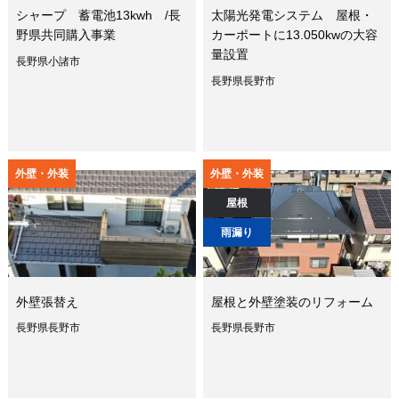
シャープ 蓄電池13kwh /長
太陽光発電システム 屋根・
野県共同購入事業
カーポートに13.050kwの大容
量設置
長野県小諸市
長野県長野市
外壁・外装
外壁・外装
屋根
雨漏り
外壁張替え
屋根と外壁塗装のリフォーム
長野県長野市
長野県長野市