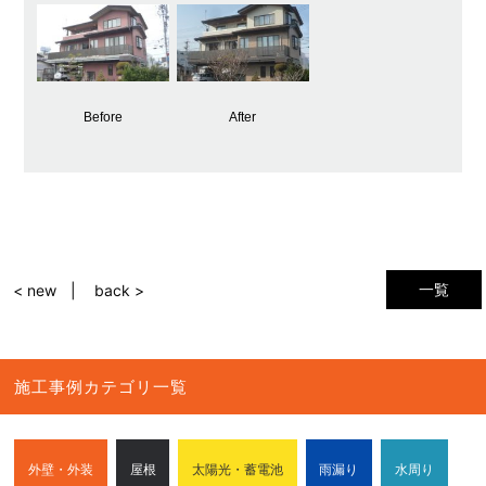
Before
After
一覧
< new
back >
施工事例カテゴリ一覧
外壁・外装
屋根
太陽光・蓄電池
雨漏り
水周り