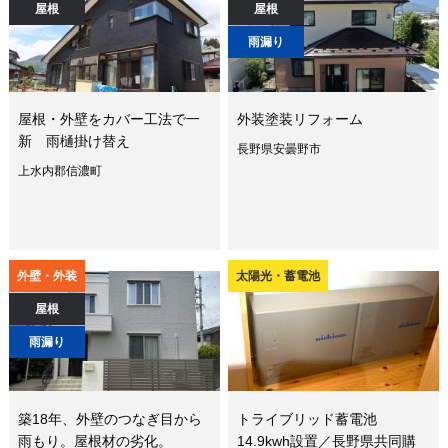
屋根
屋根
雨漏り
屋根・外壁をカバー工法で一
外装塗装リフォーム
新 雨樋掛け替え
長野県安曇野市
上水内郡信濃町
外壁・外装
太陽光・蓄電池
屋根
雨漏り
築18年、外壁のつなぎ目から
トライブリッド蓄電池
雨もり。屋根材の劣化。
14.9kwh設置／長野県共同購