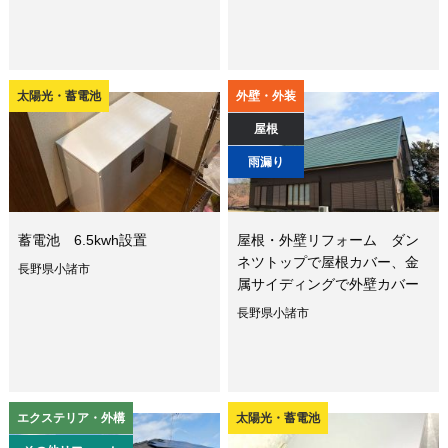
太陽光・蓄電池
外壁・外装
屋根
雨漏り
蓄電池 6.5kwh設置
屋根・外壁リフォーム ダン
ネツトップで屋根カバー、金
長野県小諸市
属サイディングで外壁カバー
長野県小諸市
エクステリア・外構
太陽光・蓄電池