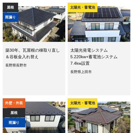
屋根
太陽光・蓄電池
雨漏り
築30年。瓦屋根の棟取り直し
太陽光発電システム
＆谷板金入れ替え
5.220kw+蓄電池システム
7.4kw設置
長野県長野市
長野県上田市
外壁・外装
太陽光・蓄電池
屋根
雨漏り