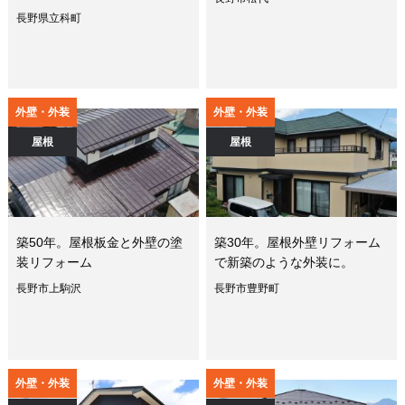
長野県立科町
外壁・外装
外壁・外装
屋根
屋根
築50年。屋根板金と外壁の塗
築30年。屋根外壁リフォーム
装リフォーム
で新築のような外装に。
長野市上駒沢
長野市豊野町
外壁・外装
外壁・外装