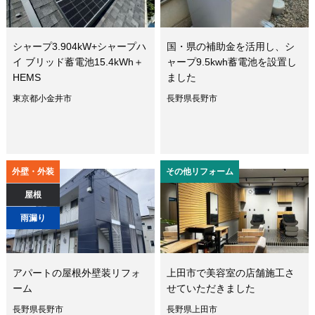
シャープ3.904kW+シャープハ
国・県の補助金を活用し、シ
イ ブリッド蓄電池15.4kWh＋
ャープ9.5kwh蓄電池を設置し
HEMS
ました
東京都小金井市
長野県長野市
外壁・外装
その他リフォーム
屋根
雨漏り
アパートの屋根外壁装リフォ
上田市で美容室の店舗施工さ
ーム
せていただきました
長野県長野市
長野県上田市