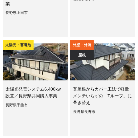
業
長野県上田市
太陽光・蓄電池
外壁・外装
屋根
太陽光発電システム6.400kw
瓦屋根からカバー工法で軽量
設置／長野県共同購入事業
メンテいらずの「Tルーフ」に
葺き替え
長野県千曲市
長野県長野市