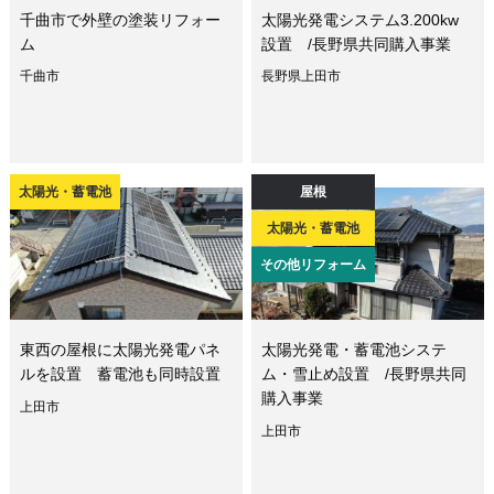
千曲市で外壁の塗装リフォー
太陽光発電システム3.200kw
ム
設置 /長野県共同購入事業
千曲市
長野県上田市
太陽光・蓄電池
屋根
太陽光・蓄電池
その他リフォーム
東西の屋根に太陽光発電パネ
太陽光発電・蓄電池システ
ルを設置 蓄電池も同時設置
ム・雪止め設置 /長野県共同
購入事業
上田市
上田市