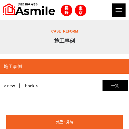
CASE_REFORM
施工事例
施工事例
一覧
< new
back >
外壁・外装