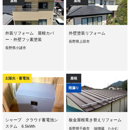
屋根
屋根
外装リフォーム 屋根カバ
外壁塗装リフォーム
ー・外壁フッ素塗装
長野県上田市
長野県小諸市
太陽光・蓄電池
屋根
雨漏り
シャープ クラウド蓄電池シ
板金屋根葺き替えリフォーム
ステム 6.5kWh
長野県千曲市 味噌蔵 たかむ