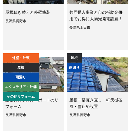
屋根葺き替えと外壁塗装
共同購入事業と市の補助金併
用でお得に太陽光発電設置！
長野県長野市
長野県上田市
外壁・外装
屋根
屋根
雨漏り
雨漏り
エクステリア・外構
その他リフォーム
屋根と外壁とカーポートのリ
屋根一部葺き直し・軒天樋破
フォーム
風・雪止め設置
長野県長野市
長野県長野市