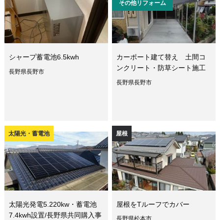
その他リフォーム
シャープ蓄電池6.5kwh
カーポート建て替え 土間コ
ンクリート・防草シート施工
長野県長野市
長野県長野市
太陽光・蓄電池
屋根
太陽光発電5.220kw・蓄電池
屋根をTルーフでカバー
7.4kwh設置/長野県共同購入事
長野県松本市