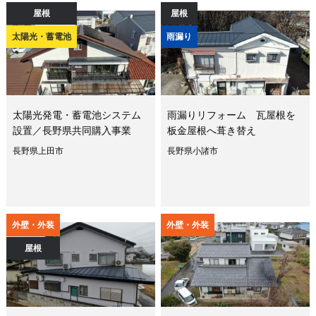
屋根
屋根
太陽光・蓄電池
雨漏り
太陽光発電・蓄電池システム
雨漏りリフォーム 瓦屋根を
設置／長野県共同購入事業
板金屋根へ葺き替え
長野県上田市
長野県小諸市
外壁・外装
外壁・外装
屋根