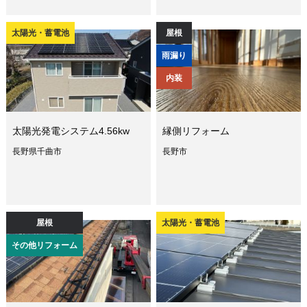
太陽光・蓄電池
屋根
雨漏り
内装
太陽光発電システム4.56kw
縁側リフォーム
長野県千曲市
長野市
屋根
太陽光・蓄電池
その他リフォーム