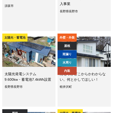
入事業
須坂市
長野県長野市
太陽光・蓄電池
外壁・外装
屋根
雨漏り
水周り
内装
太陽光発電システム
雨もりがどこからかわからな
9.600kw・蓄電池7.4kWh設置
い。何とかしてほしい！
長野県長野市
軽井沢町