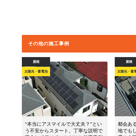
その他の施工事例
屋根
屋根
太陽光・蓄電池
太陽光・蓄
“本当にアスマイルで大丈夫？”とい
都会あ
う不安からスタート。丁寧な説明で
地でも