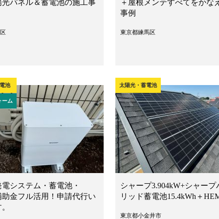
陽光パネル＆蓄電池の施工事
＋屋根メンテすべてをかな
事例
区
東京都練馬区
電池
太陽光・蓄電池
ォーム
発電システム・蓄電池・
シャープ3.904kW+シャープ
 補助金フル活用！申請代行い
リッド蓄電池15.4kWh＋HE
す。
東京都小金井市