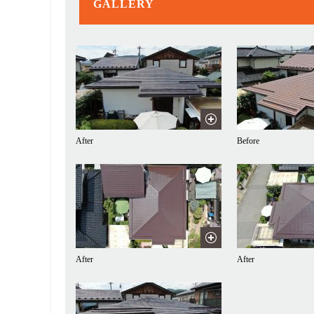
GALLERY
After
Before
After
After