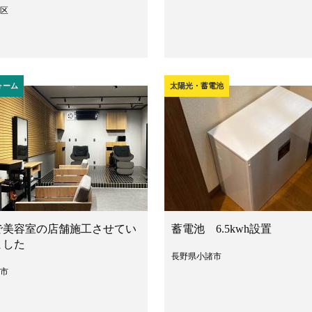
区
ォーム
太陽光・蓄電池
で美容室の店舗施工させてい
蓄電池 6.5kwh設置
ました
長野県小諸市
市