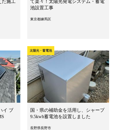
えた施工
て楽々！太陽光発電システム・蓄電
池設置工事
東京都練馬区
太陽光・蓄電池
ハイ ブ
国・県の補助金を活用し、シャープ
MS
9.5kwh蓄電池を設置しました
長野県長野市