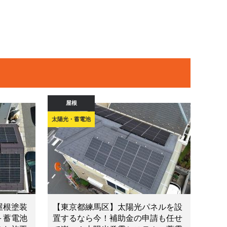
屋根
太陽光・蓄電池
屋根塗装
【東京都練馬区】太陽光パネルを設
＋蓄電池
置するなら今！補助金の申請も任せ