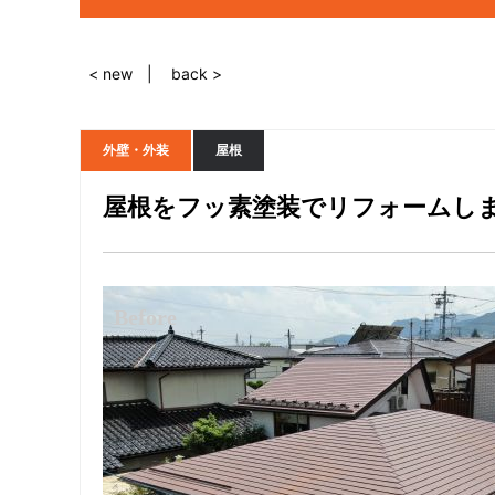
< new
back >
外壁・外装
屋根
屋根をフッ素塗装でリフォームし