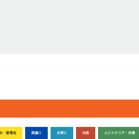
光・蓄電池
雨漏り
水周り
内装
エクステリア・外構