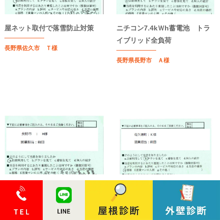
屋ネット取付で落雪防止対策
ニチコン7.4kＷh蓄電池 トラ
イブリッド全負荷
長野県佐久市 Ｔ様
長野県長野市 Ａ様
インプラス取付工事
太陽光発電システム6.390kw設
置工事 (長野県共同購入事業)
長野県長野市 Ｈ様