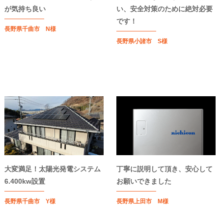
が気持ち良い
い、安全対策のために絶対必要
です！
長野県千曲市 N様
長野県小諸市 S様
大変満足！太陽光発電システム
丁寧に説明して頂き、安心して
6.400kw設置
お願いできました
長野県千曲市 Y様
長野県上田市 M様