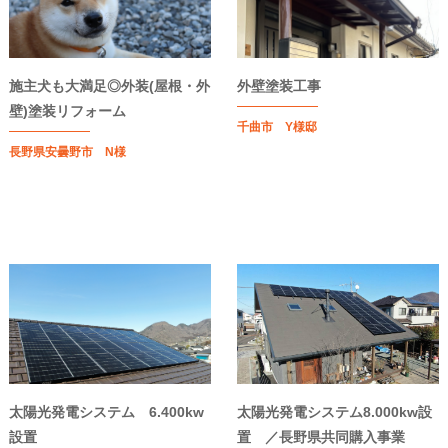
施主犬も大満足◎外装(屋根・外
外壁塗装工事
壁)塗装リフォーム
千曲市 Y様邸
長野県安曇野市 N様
太陽光発電システム 6.400kw
太陽光発電システム8.000kw設
設置
置 ／長野県共同購入事業