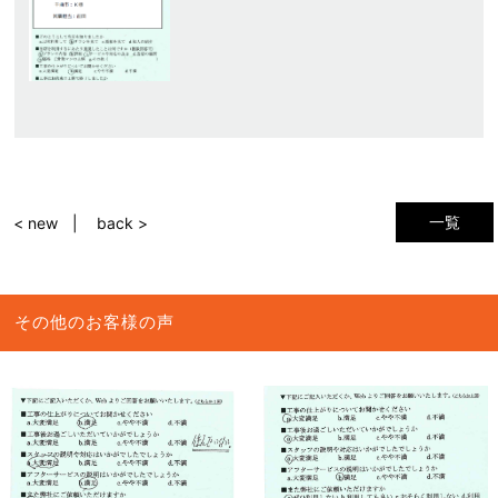
一覧
< new
back >
その他のお客様の声