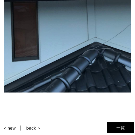
一覧
< new
back >