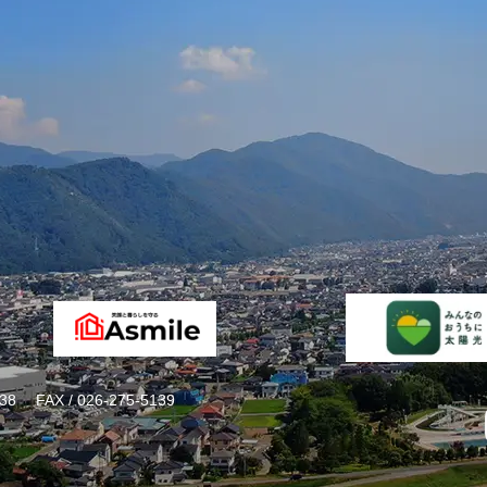
38
FAX / 026-275-5139