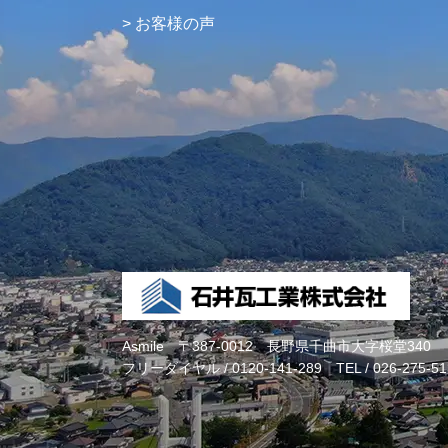
お客様の声
Asmile
〒387-0012 長野県千曲市大字桜堂340
フリーダイヤル /
0120-141-289
TEL /
026-275-51