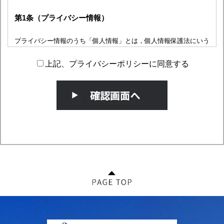
第1条（プライバシー情報）
プライバシー情報のうち「個人情報」とは，個人情報保護法にいう
「個人情報」を指すものとし，生存する個人に関する情報であっ
て，当該情報に含まれる氏名，生年月日，住所，電話番号，連絡先
上記、プライバシーポリシーに同意する
その他の記述等により特定の個人を識別できる情報を指します。
プライバシー情報のうち「履歴情報および特性情報」とは，上記に
定める「個人情報」以外のものをいい，ご利用いただいたサービス
やご購入いただいた商品，ご覧になったページや広告の履歴，ユー
ザーが検索された検索キーワード，ご利用日時，ご利用の方法，ご
利用環境，郵便番号や性別，職業，年齢，ユーザーのIPアドレス，
クッキー情報，位置情報，端末の個体識別情報などを指します。
第２条（プライバシー情報の収集方法）
当社は，ユーザーが利用登録をする際に氏名，生年月日，住所，電
話番号，メールアドレス，銀行口座番号，クレジットカード番号，
運転免許証番号などの個人情報をお尋ねすることがあります。ま
た，ユーザーと提携先などとの間でなされたユーザーの個人情報を
含む取引記録や，決済に関する情報を当社の提携先（情報提供元，