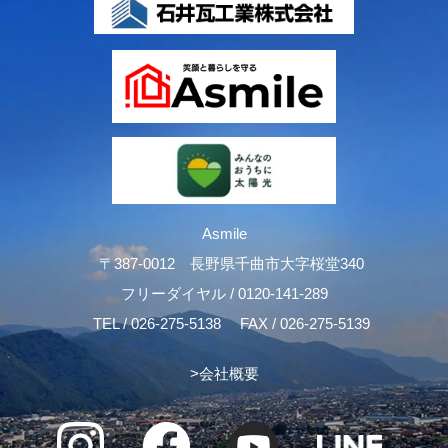
広告主，広告配信先などを含みます。以下，｢提携先｣といいま
す。）などから収集することがあります。
当社は，ユーザーについて，利用したサービスやソフトウエア，購
入した商品，閲覧したページや広告の履歴，検索した検索キーワー
ド，利用日時，利用方法，利用環境（携帯端末を通じてご利用の場
合の当該端末の通信状態，利用に際しての各種設定情報なども含み
ます），IPアドレス，クッキー情報，位置情報，端末の個体識別情
報などの履歴情報および特性情報を，ユーザーが当社や提携先のサ
ービスを利用しまたはページを閲覧する際に収集します。
第３条（個人情報を収集・利用する目的）
Asmile
〒387-0012 長野県千曲市大字桜堂340
当社が個人情報を収集・利用する目的は，以下のとおりです。
（1）ユーザーに自分の登録情報の閲覧や修正，利用状況の閲覧を
フリーダイヤル /
0120-141-289
行っていただくために，氏名，住所，連絡先，支払方法などの登録
TEL /
026-275-5138
FAX / 026-275-5139
情報，利用されたサービスや購入された商品，およびそれらの代金
などに関する情報を表示する目的
（2）ユーザーにお知らせや連絡をするためにメールアドレスを利
>
会社概要
用する場合やユーザーに商品を送付したり必要に応じて連絡したり
するため，氏名や住所などの連絡先情報を利用する目的
（3）ユーザーの本人確認を行うために，氏名，生年月日，住所，