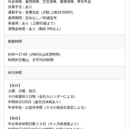
社会保険、雇用保険、労災保険、健康保険、厚生年金
扶養手当：あり
通勤手当：実費支給（月額 上限16.500円）
雇用期間：定めなし／60歳定年
再雇用：あり（上限65歳まで）
退職金制度：あり（勤続 3年以上）
勤務時間
8:00〜17:00（内60分は休憩時間）
時間外労働は、月平均20時間
休日休暇
【休日】
土曜、日曜、祝日
その他週休２日制（会社カレンダーによる）
年間休日120日（誕生日休暇あり）
年末年始・お盆休休暇（※その他会社規定による）
【有休】
年次有休休暇日数１０日（６ヶ月経過後より）