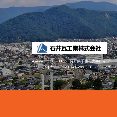
Asmile
〒387-0012 長野県千曲市大字桜堂340
フリーダイヤル /
0120-141-289
TEL /
026-275-51