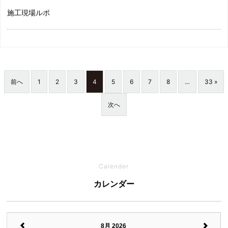
施工現場ルポ
前へ
1
2
3
4
5
6
7
8
…
33 »
次へ
Calender
カレンダー
8月 2026