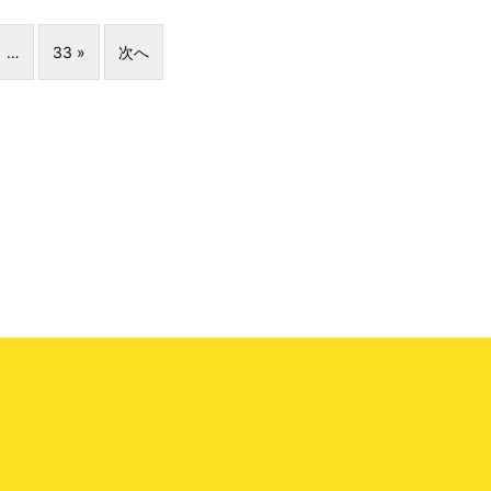
…
33 »
次へ