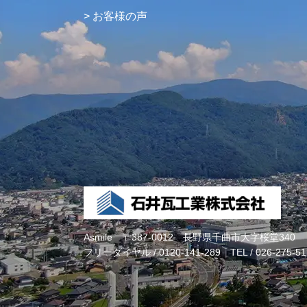
お客様の声
Asmile
〒387-0012 長野県千曲市大字桜堂340
フリーダイヤル /
0120-141-289
TEL /
026-275-51