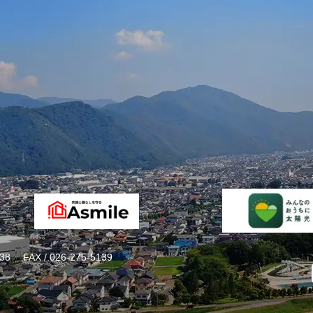
38
FAX / 026-275-5139