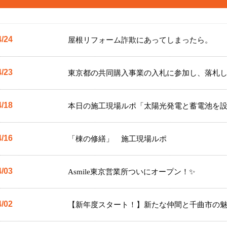
4/24
屋根リフォーム詐欺にあってしまったら。
4/23
東京都の共同購入事業の入札に参加し、落札
4/18
本日の施工現場ルポ「太陽光発電と蓄電池を設
4/16
「棟の修繕」 施工現場ルポ
4/03
Asmile東京営業所ついにオープン！✨
4/02
【新年度スタート！】新たな仲間と千曲市の